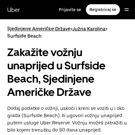
Preskoči
na
Uber
Prijavite se
Registriraj se
glavni
sadržaj
Sjedinjene Američke Države
>
Južna Karolina
>
Surfside Beach
Zakažite vožnju
unaprijed u Surfside
Beach, Sjedinjene
Američke Države
Dodaj podatke o vožnji, uskoči i kreni se voziti u i oko
grada (Surfside Beach). Ili ugovori vožnju unaprijed
putem usluge Uber Reserve. Vožnju možeš zatražiti u
bilo kojem trenutku do 90 dana unaprijed.