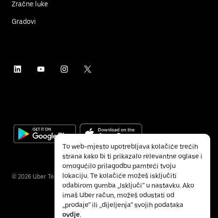
Zračne luke
Gradovi
To web-mjesto upotrebljava kolačiće trećih
strana kako bi ti prikazalo relevantne oglase i
omogućilo prilagodbu pamteći tvoju
lokaciju. Te kolačiće možeš isključiti
©
2026
Uber Technologies Inc.
odabirom gumba „Isključi” u nastavku. Ako
imaš Uber račun, možeš odustati od
„prodaje” ili „dijeljenja” svojih podataka
ovdje
.