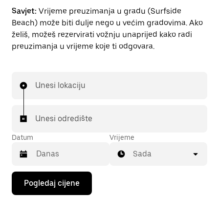
Savjet:
Vrijeme preuzimanja u gradu (Surfside
Beach) može biti dulje nego u većim gradovima. Ako
želiš, možeš rezervirati vožnju unaprijed kako radi
preuzimanja u vrijeme koje ti odgovara.
Unesi lokaciju
Unesi odredište
Datum
Vrijeme
Sada
Pritisni
Pogledaj cijene
tipku
sa
strelicom
prema