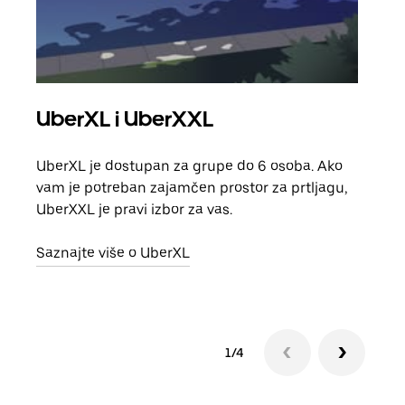
UberXL i UberXXL
Gr
UberXL je dostupan za grupe do 6 osoba. Ako
Kada 
vam je potreban zajamčen prostor za prtljagu,
grup
UberXXL je pravi izbor za vas.
vlast
Saznajte više o UberXL
Sazn
1/4