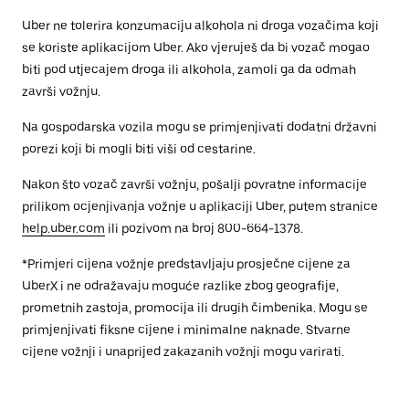
Uber ne tolerira konzumaciju alkohola ni droga vozačima koji
se koriste aplikacijom Uber. Ako vjeruješ da bi vozač mogao
biti pod utjecajem droga ili alkohola, zamoli ga da odmah
završi vožnju.
Na gospodarska vozila mogu se primjenjivati dodatni državni
porezi koji bi mogli biti viši od cestarine.
Nakon što vozač završi vožnju, pošalji povratne informacije
prilikom ocjenjivanja vožnje u aplikaciji Uber, putem stranice
help.uber.com
ili pozivom na broj 800-664-1378.
*Primjeri cijena vožnje predstavljaju prosječne cijene za
UberX i ne odražavaju moguće razlike zbog geografije,
prometnih zastoja, promocija ili drugih čimbenika. Mogu se
primjenjivati fiksne cijene i minimalne naknade. Stvarne
cijene vožnji i unaprijed zakazanih vožnji mogu varirati.