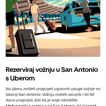
escape
za
zatvaranje
kalendara.
Rezerviraj vožnju u San Antonio
s Uberom
Na Uberu možeš unaprijed ugovoriti usluge vožnje na
lokaciji San Antonio. Vožnju možeš naručiti i do 90
dana unaprijed, bilo da je tvoje odredište
Međunarodna zračna luka San Antonio, da planiraš