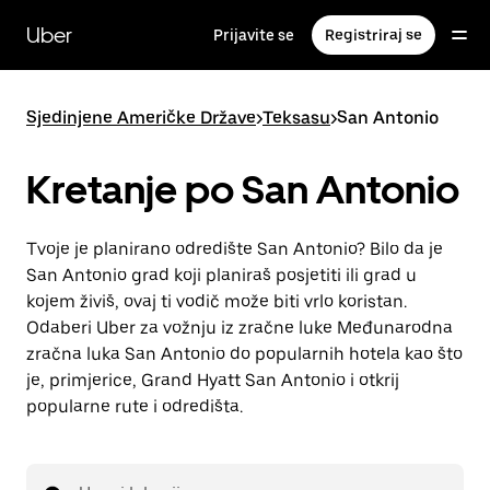
Preskoči
na
Uber
Prijavite se
Registriraj se
glavni
sadržaj
Sjedinjene Američke Države
>
Teksasu
>
San Antonio
Kretanje po San Antonio
Tvoje je planirano odredište San Antonio? Bilo da je
San Antonio grad koji planiraš posjetiti ili grad u
kojem živiš, ovaj ti vodič može biti vrlo koristan.
Odaberi Uber za vožnju iz zračne luke Međunarodna
zračna luka San Antonio do popularnih hotela kao što
je, primjerice, Grand Hyatt San Antonio i otkrij
popularne rute i odredišta.