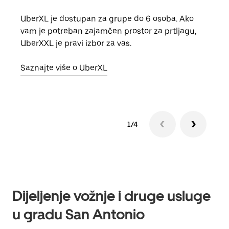
UberXL je dostupan za grupe do 6 osoba. Ako
Kada 
vam je potreban zajamčen prostor za prtljagu,
grup
UberXXL je pravi izbor za vas.
vlast
Saznajte više o UberXL
Sazn
1/4
Dijeljenje vožnje i druge usluge
u gradu San Antonio