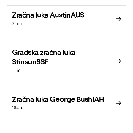
Zračna luka AustinAUS
71 mi
Gradska zračna luka
StinsonSSF
11 mi
Zračna luka George BushIAH
194 mi