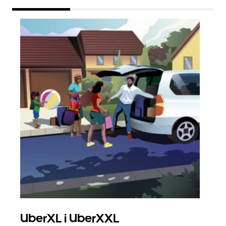
UberXL i UberXXL
Gr