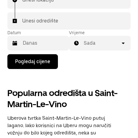
Unesi odredište
Datum
Vrijeme
Sada
Pritisni
Pogledaj cijene
tipku
sa
strelicom
prema
dolje
Popularna odredišta u Saint-
za
interakciju
Martin-Le-Vino
s
kalendarom
i
Uberova tvrtka Saint-Martin-Le-Vino putuj
odaberi
datum.
lagano. Iako korisnici na Uberu mogu naručiti
Pritisni
vožnju do bilo kojeg odredišta, neka su
tipku