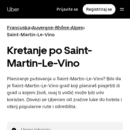
Preskoči
na
Uber
Prijavite se
Registriraj se
glavni
sadržaj
Francuska
>
Auvergne-Rhône-Alpes
>
Saint-Martin-Le-Vino
Kretanje po Saint-
Martin-Le-Vino
Planiranje putovanja u Saint-Martin-Le-Vino? Bilo da
je Saint-Martin-Le-Vino grad koji planiraš posjetiti ili
grad u kojem živiš, ovaj ti vodič može biti vrlo
koristan. Dovezi se Uberom od zračne luke do hotela i
otkrij popularne rute i odredišta.
Unesi lokaciju