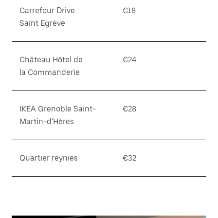
Carrefour Drive
€18
Saint Egrève
Château Hôtel de
€24
la Commanderie
IKEA Grenoble Saint-
€28
Martin-d'Hères
Quartier reynies
€32