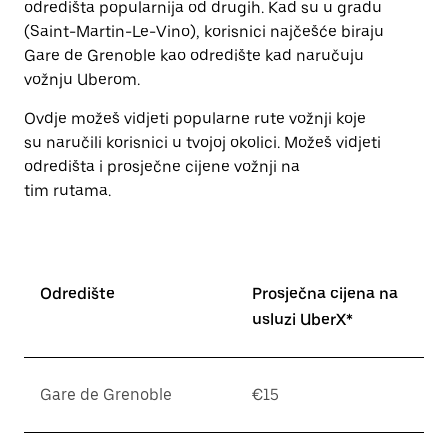
odredišta popularnija od drugih. Kad su u gradu
escape
za
(Saint-Martin-Le-Vino), korisnici najčešće biraju
zatvaranje
Gare de Grenoble kao odredište kad naručuju
kalendara.
vožnju Uberom.
Ovdje možeš vidjeti popularne rute vožnji koje
su naručili korisnici u tvojoj okolici. Možeš vidjeti
odredišta i prosječne cijene vožnji na
tim rutama.
Odredište
Prosječna cijena na
usluzi UberX*
Gare de Grenoble
€15