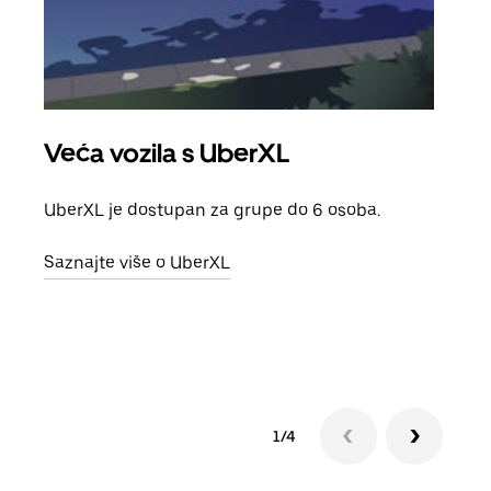
Veća vozila s UberXL
Gr
UberXL je dostupan za grupe do 6 osoba.
Kada 
grup
Saznajte više o UberXL
vlast
Sazn
1/4