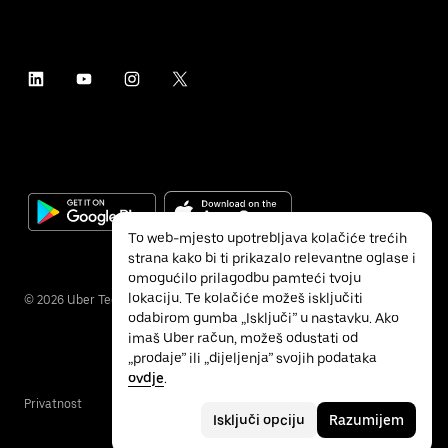
To web-mjesto upotrebljava kolačiće trećih
strana kako bi ti prikazalo relevantne oglase i
omogućilo prilagodbu pamteći tvoju
lokaciju. Te kolačiće možeš isključiti
©
2026
Uber Technologies Inc.
odabirom gumba „Isključi” u nastavku. Ako
imaš Uber račun, možeš odustati od
„prodaje” ili „dijeljenja” svojih podataka
ovdje
.
Privatnost
Pristupačnost
Uvjeti
Isključi opciju
Razumijem