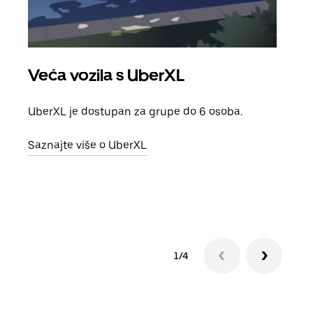
Veća vozila s UberXL
Gr
UberXL je dostupan za grupe do 6 osoba.
Kada 
grup
Saznajte više o UberXL
vlast
Sazn
1/4