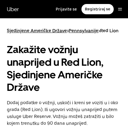
Preskoči
na
Uber
Prijavite se
Registriraj se
glavni
sadržaj
Sjedinjene Američke Države
>
Pennsylvanije
>
Red Lion
Zakažite vožnju
unaprijed u Red Lion,
Sjedinjene Američke
Države
Dodaj podatke o vožnji, uskoči i kreni se voziti u i oko
grada (Red Lion). Ili ugovori vožnju unaprijed putem
usluge Uber Reserve. Vožnju možeš zatražiti u bilo
kojem trenutku do 90 dana unaprijed.