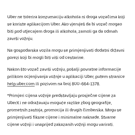
Uber ne tolerira konzumaciju alkohola ni droga vozačima koji
se koriste aplikacijom Uber. Ako vjeruješ da bi vozač mogao
biti pod utjecajem droga ili alkohola, zamoli ga da odmah
završi vožnju.
Na gospodarska vozila mogu se primjenjivati dodatni državni
porezi koji bi mogli biti viši od cestarine.
Nakon što vozač završi vožnju, pošalji povratne informacije
prilikom ocjenjivanja vožnje u aplikaciji Uber, putem stranice
help.uber.com
ili pozivom na broj 800-664-1378.
*Primjeri cijena vožnje predstavljaju prosječne cijene za
UberX i ne odražavaju moguće razlike zbog geografije,
prometnih zastoja, promocija ili drugih čimbenika. Mogu se
primjenjivati fiksne cijene i minimalne naknade. Stvarne
cijene vožnji i unaprijed zakazanih vožnji mogu varirati.