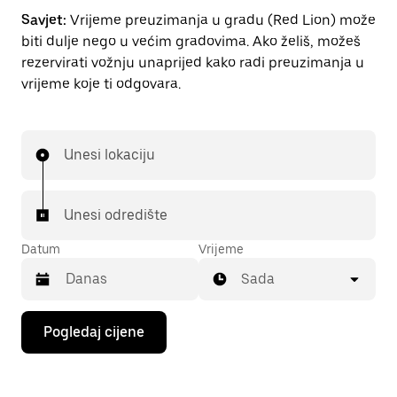
Savjet:
Vrijeme preuzimanja u gradu (Red Lion) može
biti dulje nego u većim gradovima. Ako želiš, možeš
rezervirati vožnju unaprijed kako radi preuzimanja u
vrijeme koje ti odgovara.
Unesi lokaciju
Unesi odredište
Datum
Vrijeme
Sada
Pritisni
Pogledaj cijene
tipku
sa
strelicom
prema