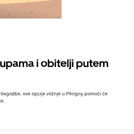
rupama i obitelji putem
prilagodbe, ove opcije vožnje u Périgny pomoći će
te.