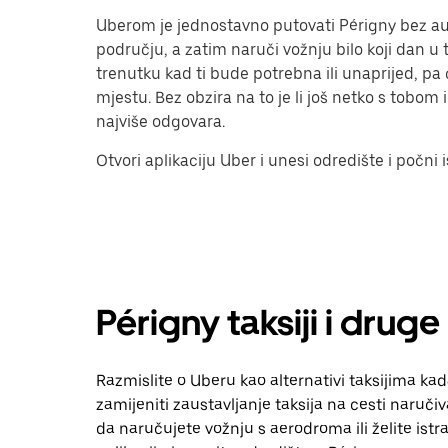
Uberom je jednostavno putovati Périgny bez aut
području, a zatim naruči vožnju bilo koji dan u 
trenutku kad ti bude potrebna ili unaprijed, p
mjestu. Bez obzira na to je li još netko s tobom il
najviše odgovara.
Otvori aplikaciju Uber i unesi odredište i počni i
Périgny taksiji i druge
Razmislite o Uberu kao alternativi taksijima ka
zamijeniti zaustavljanje taksija na cesti naruči
da naručujete vožnju s aerodroma ili želite istraž