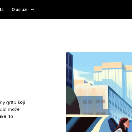
ts
O usluzi
ny grad koji
vodič može
uke do