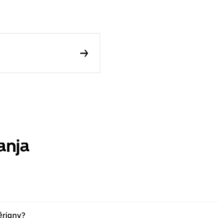
anja
Périgny?