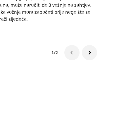
una, može naručiti do 3 vožnje na zahtjev.
za odabrane
ka vožnja mora započeti prije nego što se
događanja.
raži sljedeća.
Pogledajte d
1/2