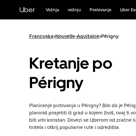
Preskoči
na
Uber
Vožnja
vožnju
Poslovanje
Uber Ea
glavni
sadržaj
Francuska
>
Nouvelle-Aquitaine
>
Périgny
Kretanje po
Périgny
Planiranje putovanja u Périgny? Bilo da je Périg
planiraš posjetiti ili grad u kojem živiš, ovaj ti 
biti vrlo koristan. Dovezi se Uberom od zračne l
hotela i otkrij popularne rute i odredišta.