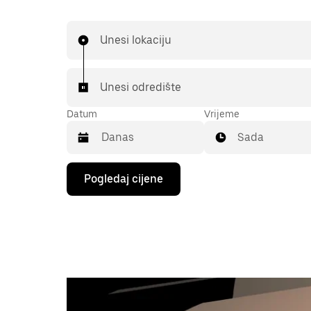
Unesi lokaciju
Unesi odredište
Datum
Vrijeme
Sada
Pritisni
Pogledaj cijene
tipku
sa
strelicom
prema
dolje
za
interakciju
s
kalendarom
i
odaberi