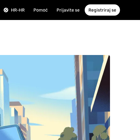
HR-HR
Pomoć
Prijavite se
Registriraj se