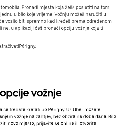
omobila. Pronađi mjesta koja želiš posjetiti na tom
tjednu u bilo koje vrijeme. Vožnju možeš naručiti u
a će vozilo biti spremno kad krećeš prema određenom
i ne, u aplikaciji ćeš pronaći opciju vožnje koja ti
straživatiPérigny.
 opcije vožnje
da se trebate kretati po Périgny. Uz Uber možete
vanjem vožnje na zahtjev, bez obzira na doba dana. Bilo
iti novo mjesto, prijavite se online ili otvorite