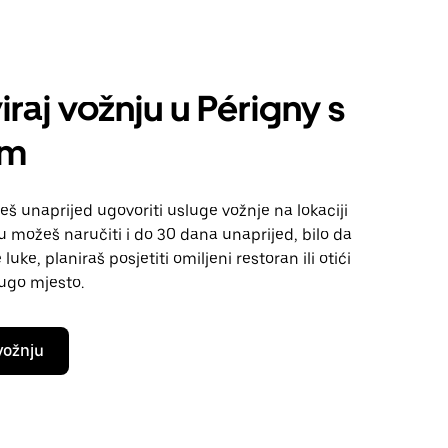
iraj vožnju u Périgny s
om
 unaprijed ugovoriti usluge vožnje na lokaciji
u možeš naručiti i do 30 dana unaprijed, bilo da
luke, planiraš posjetiti omiljeni restoran ili otići
rugo mjesto.
vožnju