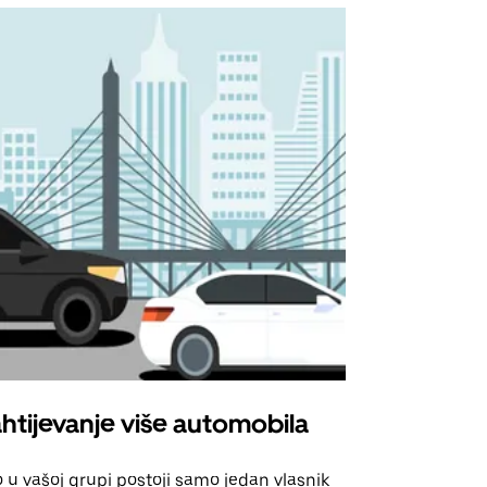
htijevanje više automobila
Uber Shu
 u vašoj grupi postoji samo jedan vlasnik
Naša opcija 