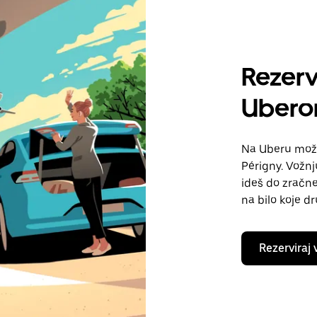
Rezerv
Uber
Na Uberu možeš
Périgny. Vožnj
ideš do zračne 
na bilo koje d
Rezerviraj 