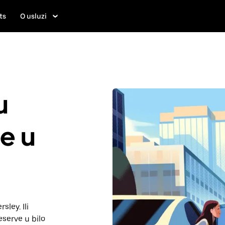
ts
O usluzi
u
je u
sley. Ili
serve u bilo