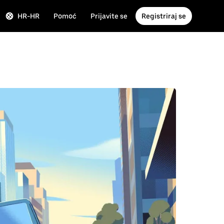
HR-HR
Pomoć
Prijavite se
Registriraj se