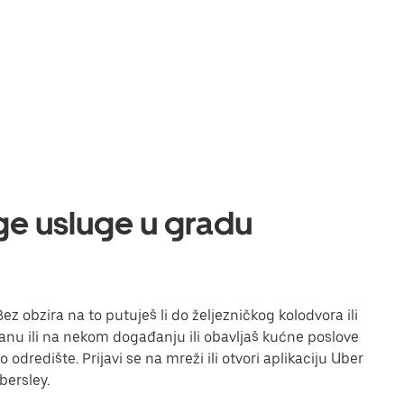
uge usluge u gradu
z obzira na to putuješ li do željezničkog kolodvora ili
toranu ili na nekom događanju ili obavljaš kućne poslove
odredište. Prijavi se na mreži ili otvori aplikaciju Uber
bersley.