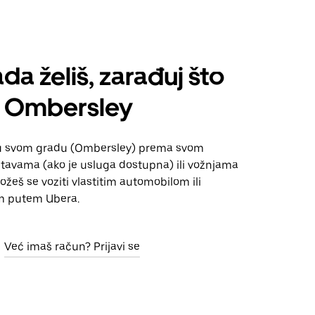
da želiš, zarađuj što
š Ombersley
 u svom gradu (Ombersley) prema svom
tavama (ako je usluga dostupna) ili vožnjama
Možeš se voziti vlastitim automobilom ili
m putem Ubera.
Već imaš račun? Prijavi se