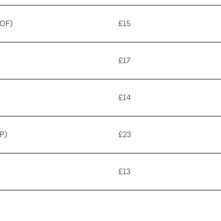
WOF)
£15
£17
£14
P)
£23
£13