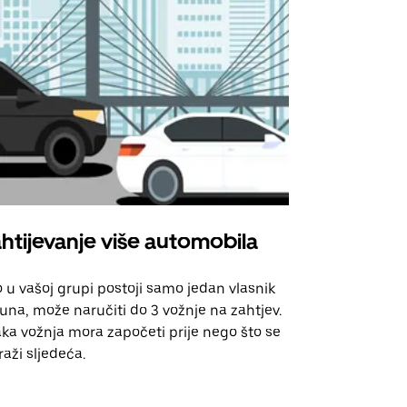
htijevanje više automobila
Uber Shu
 u vašoj grupi postoji samo jedan vlasnik
Naša opcija 
una, može naručiti do 3 vožnje na zahtjev.
za odabrane
ka vožnja mora započeti prije nego što se
događanja.
raži sljedeća.
Pogledajte d