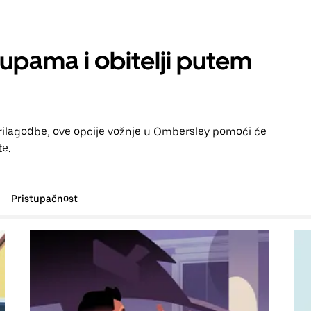
rupama i obitelji putem
prilagodbe, ove opcije vožnje u Ombersley pomoći će
te.
Pristupačnost