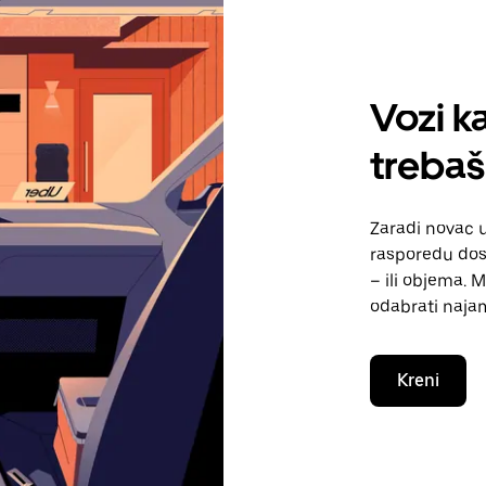
Vozi ka
treba
Zaradi novac
rasporedu dos
– ili objema. 
odabrati naja
Kreni