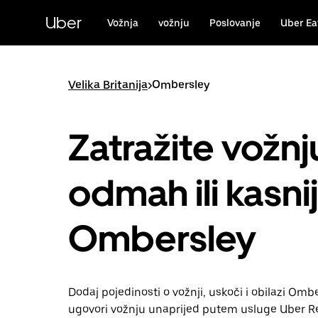
Preskoči
na
Uber
Vožnja
vožnju
Poslovanje
Uber Ea
glavni
sadržaj
Velika Britanija
>
Ombersley
Zatražite vožnj
odmah ili kasni
Ombersley
Dodaj pojedinosti o vožnji, uskoči i obilazi Omber
ugovori vožnju unaprijed putem usluge Uber Re