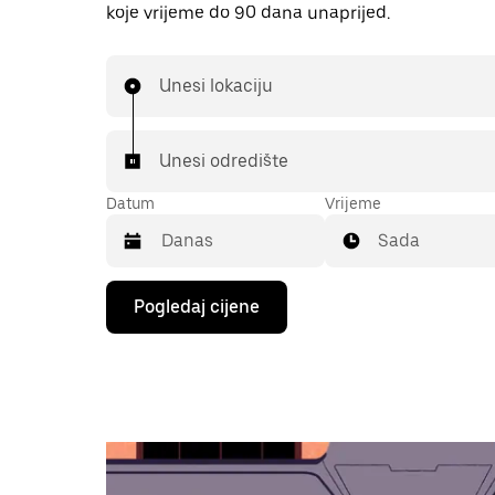
koje vrijeme do 90 dana unaprijed.
Unesi lokaciju
Unesi odredište
Datum
Vrijeme
Sada
Pritisni
Pogledaj cijene
tipku
sa
strelicom
prema
dolje
za
interakciju
s
kalendarom
i