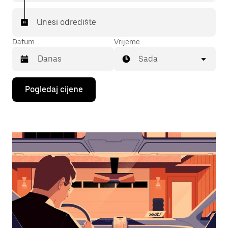
Unesi odredište
Datum
Vrijeme
Sada
Pritisni
Pogledaj cijene
tipku
sa
strelicom
prema
dolje
za
interakciju
s
kalendarom
i
odaberi
datum.
Pritisni
tipku
escape