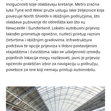
mogućnosti koje olakšavaju kretanje. Metro zračna
luka Tyne and Wear pruža uslugu lake željeznice koja
povezuje North Shields s obližnjim područjima, što
olakšava putovanje do odredišta kao što su
Newcastle i Sunderland. Lokalni autobusni prijevoz
također prometuje opsežno, nudeći pristup raznim
četvrtima i obližnjim gradovima. Infrastruktura
podržava te opcije prijevoza s dobro postavljenim
stajalištima i čvorištima. Iako se udaljenosti između
pojedinih lokacija mogu razlikovati, javni je prijevoz
općenito praktičan izbor za navigaciju u području,
posebice za one koji nemaju pristup automobilu.