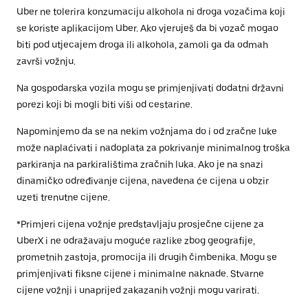
Uber ne tolerira konzumaciju alkohola ni droga vozačima koji
se koriste aplikacijom Uber. Ako vjeruješ da bi vozač mogao
biti pod utjecajem droga ili alkohola, zamoli ga da odmah
završi vožnju.
Na gospodarska vozila mogu se primjenjivati dodatni državni
porezi koji bi mogli biti viši od cestarine.
Napominjemo da se na nekim vožnjama do i od zračne luke
može naplaćivati i nadoplata za pokrivanje minimalnog troška
parkiranja na parkiralištima zračnih luka. Ako je na snazi
dinamičko određivanje cijena, navedena će cijena u obzir
uzeti trenutne cijene.
*Primjeri cijena vožnje predstavljaju prosječne cijene za
UberX i ne odražavaju moguće razlike zbog geografije,
prometnih zastoja, promocija ili drugih čimbenika. Mogu se
primjenjivati fiksne cijene i minimalne naknade. Stvarne
cijene vožnji i unaprijed zakazanih vožnji mogu varirati.