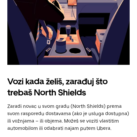
za
zatvaranje
kalendara.
Vozi kada želiš, zarađuj što
trebaš North Shields
Zaradi novac u svom gradu (North Shields) prema
svom rasporedu dostavama (ako je usluga dostupna)
ili vožnjama – ili objema. Možeš se voziti vlastitim
automobilom ili odabrati najam putem Ubera.