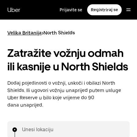
Preskoči
na
Uber
Prijavite se
Registriraj se
glavni
sadržaj
Velika Britanija
>
North Shields
Zatražite vožnju odmah
ili kasnije u North Shields
Dodaj pojedinosti o vožnji, uskoči i obilazi North
Shields. Ili ugovori vožnju unaprijed putem usluge
Uber Reserve u bilo koje vrijeme do 90
dana unaprijed.
Unesi lokaciju