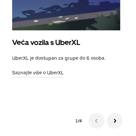
Veća vozila s UberXL
Gr
UberXL je dostupan za grupe do 6 osoba.
Kada 
grup
Saznajte više o UberXL
vlast
Sazn
1/4