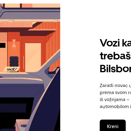
Vozi ka
treba
Bilsbo
Zaradi novac 
prema svom ra
ili vožnjama – 
automobilom i
Kreni