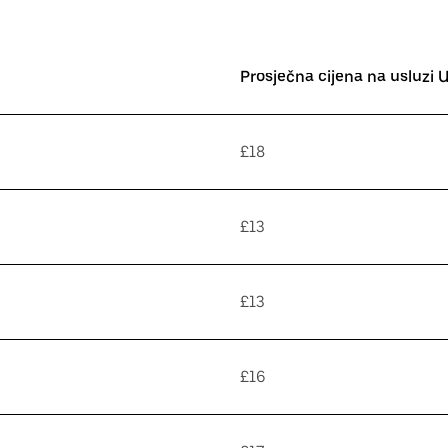
Prosječna cijena na usluzi 
£18
£13
£13
£16