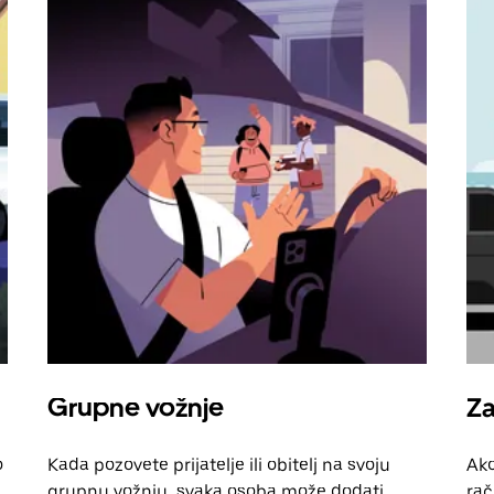
Grupne vožnje
Za
o
Kada pozovete prijatelje ili obitelj na svoju
Ako
grupnu vožnju, svaka osoba može dodati
rač