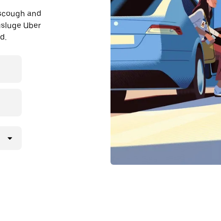
erscough and
 usluge Uber
d.