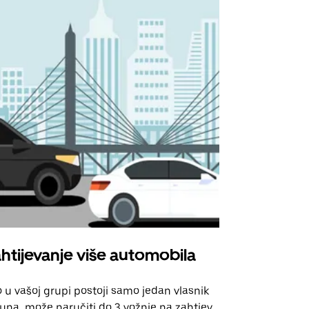
htijevanje više automobila
Uber Shu
 u vašoj grupi postoji samo jedan vlasnik
Naša opcija 
una, može naručiti do 3 vožnje na zahtjev.
za odabrane