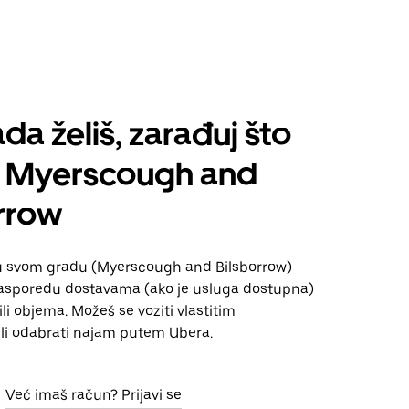
da želiš, zarađuj što
š Myerscough and
rrow
u svom gradu (Myerscough and Bilsborrow)
sporedu dostavama (ako je usluga dostupna)
ili objema. Možeš se voziti vlastitim
li odabrati najam putem Ubera.
Već imaš račun? Prijavi se