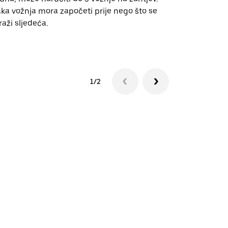
ka vožnja mora započeti prije nego što se
događanja.
raži sljedeća.
Pogledajte d
1/2