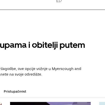
£17
rupama i obitelji putem
prilagodbe, ove opcije vožnje u Myerscough and
nete na svoje odredište.
Pristupačnost