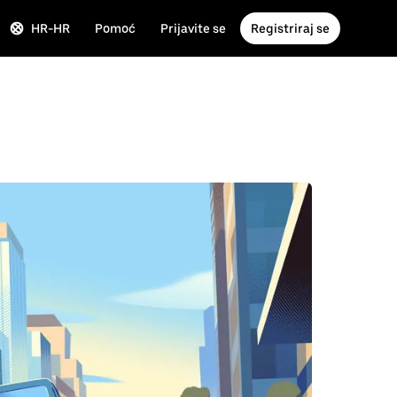
HR-HR
Pomoć
Prijavite se
Registriraj se