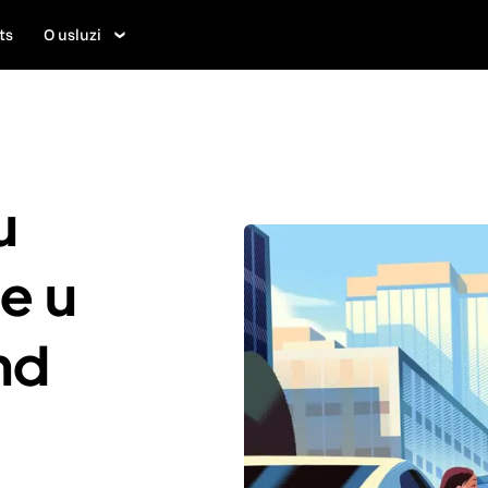
ts
O usluzi
u
je u
nd