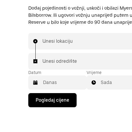
Dodaj pojedinosti o vožnji, uskoči i obilazi My
Bilsborrow. Ili ugovori vožnju unaprijed putem
Reserve u bilo koje vrijeme do 90 dana unaprije
Unesi lokaciju
Unesi odredište
Datum
Vrijeme
Sada
Pritisni
Pogledaj cijene
tipku
sa
strelicom
prema
dolje
za