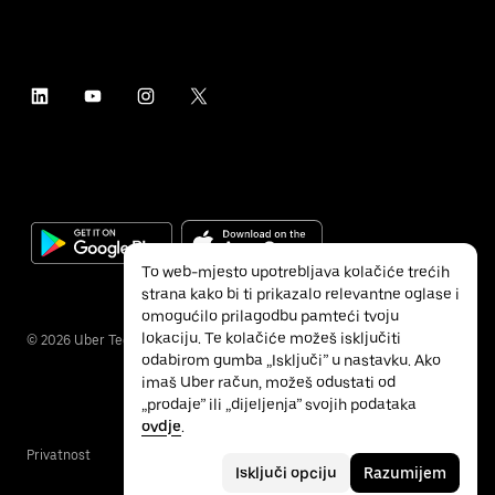
To web-mjesto upotrebljava kolačiće trećih
strana kako bi ti prikazalo relevantne oglase i
omogućilo prilagodbu pamteći tvoju
lokaciju. Te kolačiće možeš isključiti
©
2026
Uber Technologies Inc.
odabirom gumba „Isključi” u nastavku. Ako
imaš Uber račun, možeš odustati od
„prodaje” ili „dijeljenja” svojih podataka
ovdje
.
Privatnost
Pristupačnost
Uvjeti
Isključi opciju
Razumijem