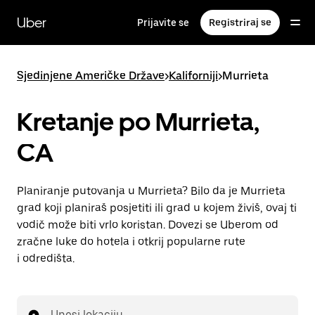
Preskoči
na
Uber
Prijavite se
Registriraj se
glavni
sadržaj
Sjedinjene Američke Države
>
Kaliforniji
>
Murrieta
Kretanje po Murrieta,
CA
Planiranje putovanja u Murrieta? Bilo da je Murrieta
grad koji planiraš posjetiti ili grad u kojem živiš, ovaj ti
vodič može biti vrlo koristan. Dovezi se Uberom od
zračne luke do hotela i otkrij popularne rute
i odredišta.
Unesi lokaciju