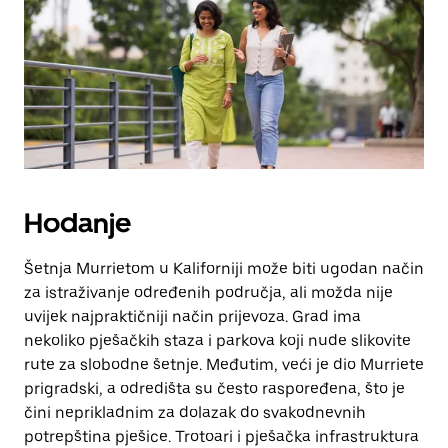
escape
za
zatvaranje
kalendara.
Hodanje
Šetnja Murrietom u Kaliforniji može biti ugodan način
za istraživanje određenih područja, ali možda nije
uvijek najpraktičniji način prijevoza. Grad ima
nekoliko pješačkih staza i parkova koji nude slikovite
rute za slobodne šetnje. Međutim, veći je dio Murriete
prigradski, a odredišta su često raspoređena, što je
čini neprikladnim za dolazak do svakodnevnih
potrepština pješice. Trotoari i pješačka infrastruktura