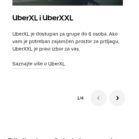
UberXL i UberXXL
Gr
UberXL je dostupan za grupe do 6 osoba. Ako
Kada 
vam je potreban zajamčen prostor za prtljagu,
grup
UberXXL je pravi izbor za vas.
vlast
Saznajte više o UberXL
Sazn
1/4