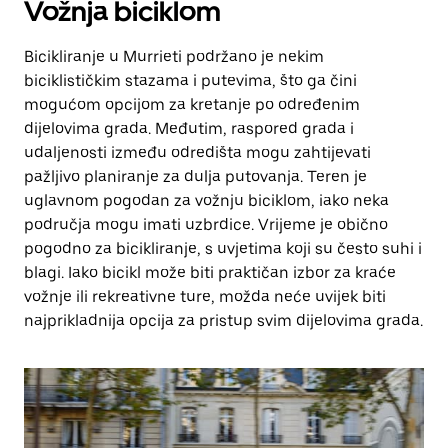
Vožnja biciklom
Bicikliranje u Murrieti podržano je nekim
biciklističkim stazama i putevima, što ga čini
mogućom opcijom za kretanje po određenim
dijelovima grada. Međutim, raspored grada i
udaljenosti između odredišta mogu zahtijevati
pažljivo planiranje za dulja putovanja. Teren je
uglavnom pogodan za vožnju biciklom, iako neka
područja mogu imati uzbrdice. Vrijeme je obično
pogodno za bicikliranje, s uvjetima koji su često suhi i
blagi. Iako bicikl može biti praktičan izbor za kraće
vožnje ili rekreativne ture, možda neće uvijek biti
najprikladnija opcija za pristup svim dijelovima grada.