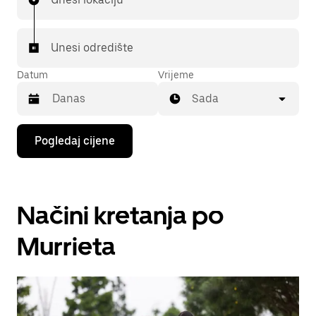
Unesi odredište
Datum
Vrijeme
Sada
Pritisni
Pogledaj cijene
tipku
sa
strelicom
prema
dolje
Načini kretanja po
za
interakciju
s
Murrieta
kalendarom
i
odaberi
datum.
Pritisni
tipku