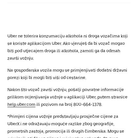
Uber ne tolerira konzumaciju alkohola ni droga vozačima koji
se koriste aplikacijom Uber. Ako vjeruješ da bi vozač mogao
biti pod utjecajem droga ili alkohola, zamoli ga da odmah
završi vožnju.
Na gospodarska vozila mogu se primjenjivati dodatni državni
porezi koji bi mogli biti viši od cestarine.
Nakon što vozač završi vožnju, pošalji povratne informacije
prilikom ocjenjivanja vožnje u aplikaciji Uber, putem stranice
help.uber.com
ili pozivom na broj 800-664-1378.
*Primjeri cijena vožnje predstavljaju prosječne cijene za
UberX i ne odražavaju moguće razlike zbog geografije,
prometnih zastoja, promocija ili drugih čimbenika. Mogu se