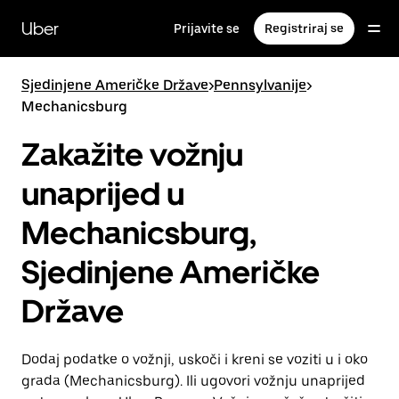
Preskoči
na
Uber
Prijavite se
Registriraj se
glavni
sadržaj
Sjedinjene Američke Države
>
Pennsylvanije
>
Mechanicsburg
Zakažite vožnju
unaprijed u
Mechanicsburg,
Sjedinjene Američke
Države
Dodaj podatke o vožnji, uskoči i kreni se voziti u i oko
grada (Mechanicsburg). Ili ugovori vožnju unaprijed