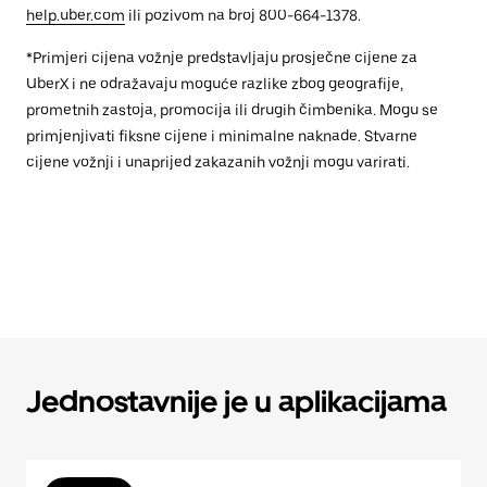
help.uber.com
ili pozivom na broj 800-664-1378.
*Primjeri cijena vožnje predstavljaju prosječne cijene za
UberX i ne odražavaju moguće razlike zbog geografije,
prometnih zastoja, promocija ili drugih čimbenika. Mogu se
primjenjivati fiksne cijene i minimalne naknade. Stvarne
cijene vožnji i unaprijed zakazanih vožnji mogu varirati.
Jednostavnije je u aplikacijama