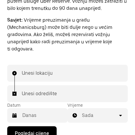
putem usluge Uber Reserve. Vožnju možeš zatražiti u
bilo kojem trenutku do 90 dana unaprijed.
Savjet:
Vrijeme preuzimanja u gradu
(Mechanicsburg) može biti dulje nego u većim
gradovima. Ako želiš, možeš rezervirati vožnju
unaprijed kako radi preuzimanja u vrijeme koje
ti odgovara.
Unesi lokaciju
Unesi odredište
Datum
Vrijeme
Sada
Pritisni
Pogledaj cijene