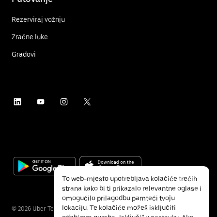
Rezerviraj vožnju
Zračne luke
Gradovi
To web-mjesto upotrebljava kolačiće trećih
strana kako bi ti prikazalo relevantne oglase i
omogućilo prilagodbu pamteći tvoju
lokaciju. Te kolačiće možeš isključiti
©
2026
Uber Technologies Inc.