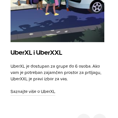
UberXL i UberXXL
Gr
UberXL je dostupan za grupe do 6 osoba. Ako
Kada 
vam je potreban zajamčen prostor za prtljagu,
grup
UberXXL je pravi izbor za vas.
vlast
Saznajte više o UberXL
Sazn