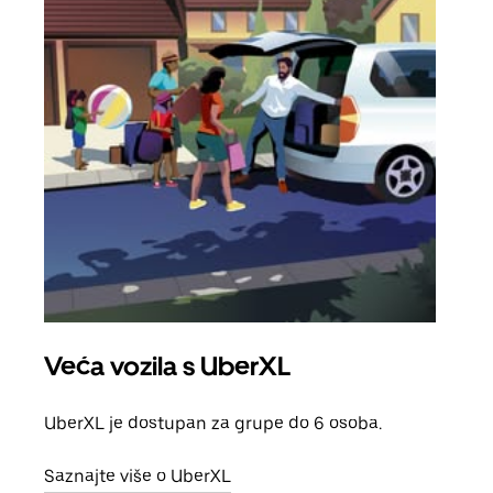
Veća vozila s UberXL
Gr
UberXL je dostupan za grupe do 6 osoba.
Kada 
grup
Saznajte više o UberXL
vlast