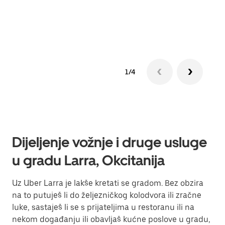
Sazn
1/4
Dijeljenje vožnje i druge usluge
u gradu Larra, Okcitanija
Uz Uber Larra je lakše kretati se gradom. Bez obzira
na to putuješ li do željezničkog kolodvora ili zračne
luke, sastaješ li se s prijateljima u restoranu ili na
nekom događanju ili obavljaš kućne poslove u gradu,