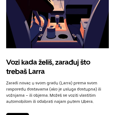
kalendara.
Vozi kada želiš, zarađuj što
trebaš Larra
Zaradi novac u svom gradu (Larra) prema svom
rasporedu dostavama (ako je usluga dostupna) ili
vožnjama – ili objema. Možeš se voziti vlastitim
automobilom ili odabrati najam putem Ubera.