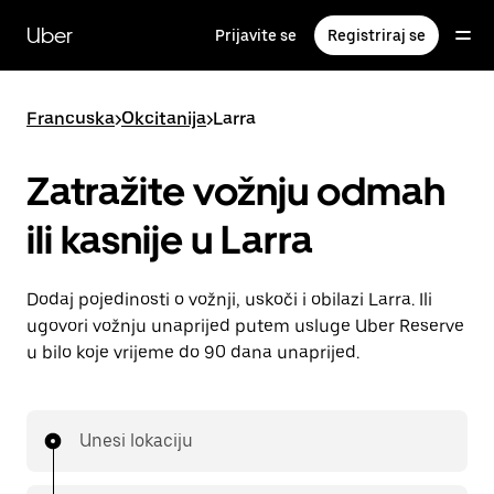
Preskoči
na
Uber
Prijavite se
Registriraj se
glavni
sadržaj
Francuska
>
Okcitanija
>
Larra
Zatražite vožnju odmah
ili kasnije u Larra
Dodaj pojedinosti o vožnji, uskoči i obilazi Larra. Ili
ugovori vožnju unaprijed putem usluge Uber Reserve
u bilo koje vrijeme do 90 dana unaprijed.
Unesi lokaciju