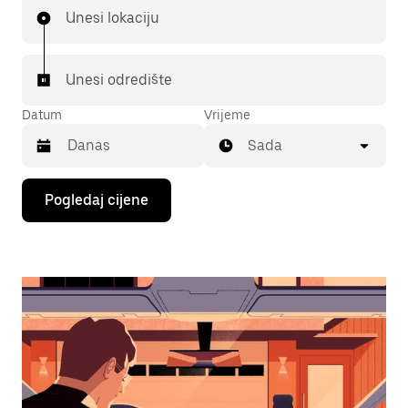
Unesi lokaciju
Unesi odredište
Datum
Vrijeme
Sada
Pritisni
Pogledaj cijene
tipku
sa
strelicom
prema
dolje
za
interakciju
s
kalendarom
i
odaberi
datum.
Pritisni