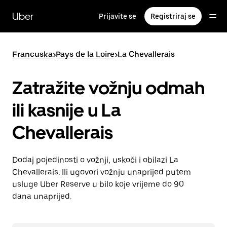
Preskoči
na
Uber
Prijavite se
Registriraj se
glavni
sadržaj
Francuska
>
Pays de la Loire
>
La Chevallerais
Zatražite vožnju odmah
ili kasnije u La
Chevallerais
Dodaj pojedinosti o vožnji, uskoči i obilazi La
Chevallerais. Ili ugovori vožnju unaprijed putem
usluge Uber Reserve u bilo koje vrijeme do 90
dana unaprijed.