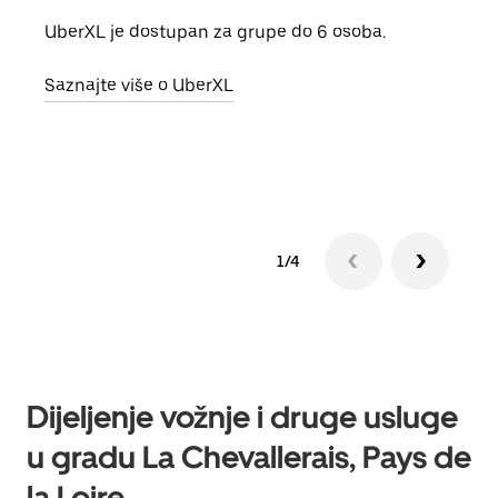
UberXL je dostupan za grupe do 6 osoba.
Kada 
grup
Saznajte više o UberXL
vlast
Sazn
1/4
Dijeljenje vožnje i druge usluge
u gradu La Chevallerais, Pays de
la Loire