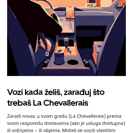
tipku
escape
za
zatvaranje
kalendara.
Vozi kada želiš, zarađuj što
trebaš La Chevallerais
Zaradi novac u svom gradu (La Chevallerais) prema
svom rasporedu dostavama (ako je usluga dostupna)
ili vožnjama – ili objema. Možeš se voziti vlastitim