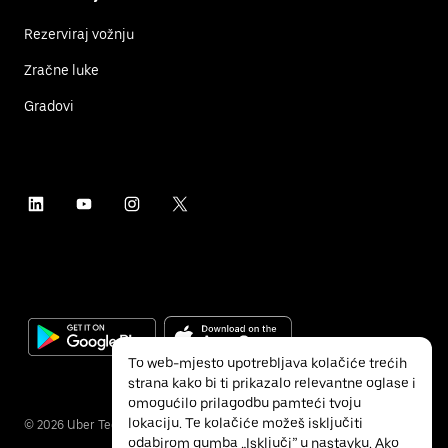
Rezerviraj vožnju
Zračne luke
Gradovi
To web-mjesto upotrebljava kolačiće trećih
strana kako bi ti prikazalo relevantne oglase i
omogućilo prilagodbu pamteći tvoju
lokaciju. Te kolačiće možeš isključiti
©
2026
Uber Technologies Inc.
odabirom gumba „Isključi” u nastavku. Ako