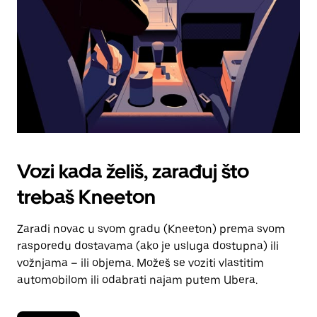
kalendara.
Vozi kada želiš, zarađuj što
trebaš Kneeton
Zaradi novac u svom gradu (Kneeton) prema svom
rasporedu dostavama (ako je usluga dostupna) ili
vožnjama – ili objema. Možeš se voziti vlastitim
automobilom ili odabrati najam putem Ubera.