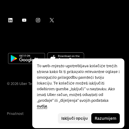
To web-mjesto upotrebljava kolačiće trećih
strana kako bi ti prikazalo relevantne oglase i
omogućilo prilagodbu pamteći tvoju
lokaciju. Te kolačiće možeš isključiti
©
2026
Uber Technologies Inc.
odabirom gumba „Isključi” u nastavku. Ako
imaš Uber račun, možeš odustati od
„prodaje” ili „dijeljenja” svojih podataka
ovdje
.
Privatnost
Pristupačnost
Uvjeti
Isključi opciju
Razumijem