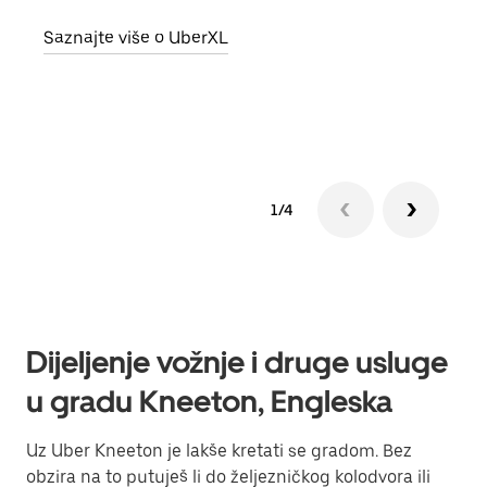
grup
Saznajte više o UberXL
vlast
Sazn
1/4
Dijeljenje vožnje i druge usluge
u gradu Kneeton, Engleska
Uz Uber Kneeton je lakše kretati se gradom. Bez
obzira na to putuješ li do željezničkog kolodvora ili