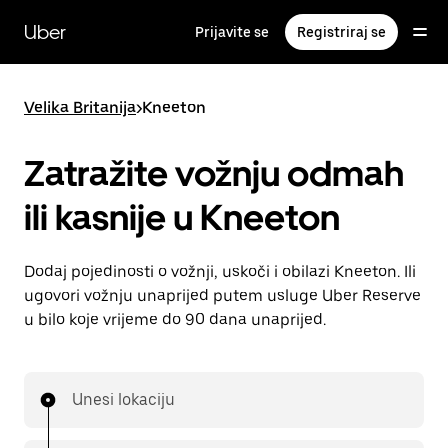
Preskoči
na
Uber
Prijavite se
Registriraj se
glavni
sadržaj
Velika Britanija
>
Kneeton
Zatražite vožnju odmah
ili kasnije u Kneeton
Dodaj pojedinosti o vožnji, uskoči i obilazi Kneeton. Ili
ugovori vožnju unaprijed putem usluge Uber Reserve
u bilo koje vrijeme do 90 dana unaprijed.
Unesi lokaciju