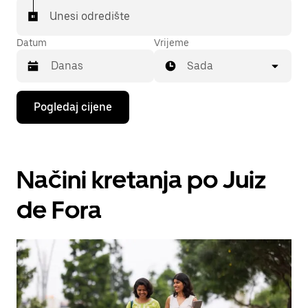
Unesi odredište
Datum
Vrijeme
Sada
Pritisni
Pogledaj cijene
tipku
sa
strelicom
prema
dolje
Načini kretanja po Juiz
za
interakciju
s
de Fora
kalendarom
i
odaberi
datum.
Pritisni
tipku
escape
za