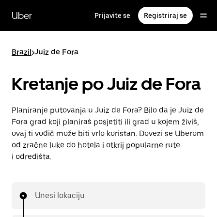
Preskoči
na
Uber
Prijavite se
Registriraj se
glavni
sadržaj
Brazil
>
Juiz de Fora
Kretanje po Juiz de Fora
Planiranje putovanja u Juiz de Fora? Bilo da je Juiz de
Fora grad koji planiraš posjetiti ili grad u kojem živiš,
ovaj ti vodič može biti vrlo koristan. Dovezi se Uberom
od zračne luke do hotela i otkrij popularne rute
i odredišta.
Unesi lokaciju