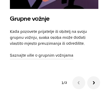
Grupne vožnje
Zah
Kada pozovete prijatelje ili obitelj na svoju
Ako 
grupnu vožnju, svaka osoba može dodati
raču
vlastito mjesto preuzimanja ili odredište.
Svak
zatr
Saznajte više o grupnim vožnjama
1/3