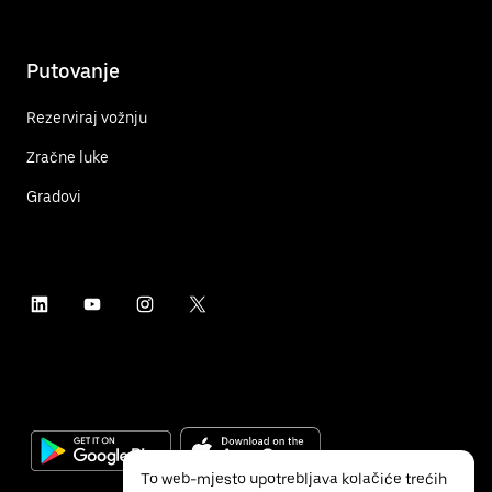
Putovanje
Rezerviraj vožnju
Zračne luke
Gradovi
To web-mjesto upotrebljava kolačiće trećih