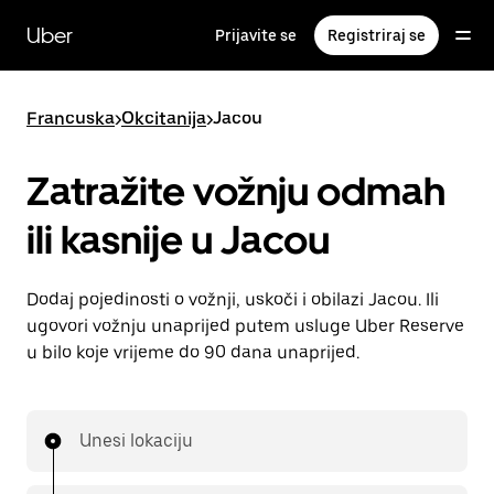
Preskoči
na
Uber
Prijavite se
Registriraj se
glavni
sadržaj
Francuska
>
Okcitanija
>
Jacou
Zatražite vožnju odmah
ili kasnije u Jacou
Dodaj pojedinosti o vožnji, uskoči i obilazi Jacou. Ili
ugovori vožnju unaprijed putem usluge Uber Reserve
u bilo koje vrijeme do 90 dana unaprijed.
Unesi lokaciju