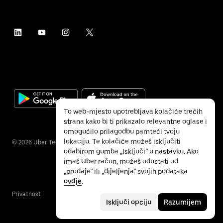
To web-mjesto upotrebljava kolačiće trećih
strana kako bi ti prikazalo relevantne oglase i
omogućilo prilagodbu pamteći tvoju
lokaciju. Te kolačiće možeš isključiti
©
2026
Uber Technologies Inc.
odabirom gumba „Isključi” u nastavku. Ako
imaš Uber račun, možeš odustati od
„prodaje” ili „dijeljenja” svojih podataka
ovdje
.
Privatnost
Pristupačnost
Uvjeti
Isključi opciju
Razumijem