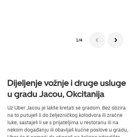
Sazn
1/4
Dijeljenje vožnje i druge usluge
u gradu Jacou, Okcitanija
Uz Uber Jacou je lakše kretati se gradom. Bez obzira
na to putuješ li do željezničkog kolodvora ili zračne
luke, sastaješ li se s prijateljima u restoranu ili na
nekom događanju ili obavljaš kućne poslove u gradu,