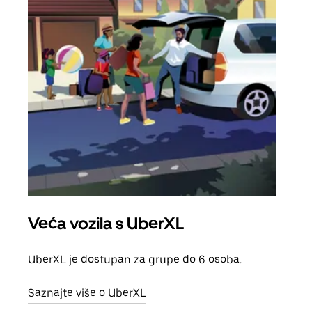
Veća vozila s UberXL
Gr
UberXL je dostupan za grupe do 6 osoba.
Kada 
grup
Saznajte više o UberXL
vlast