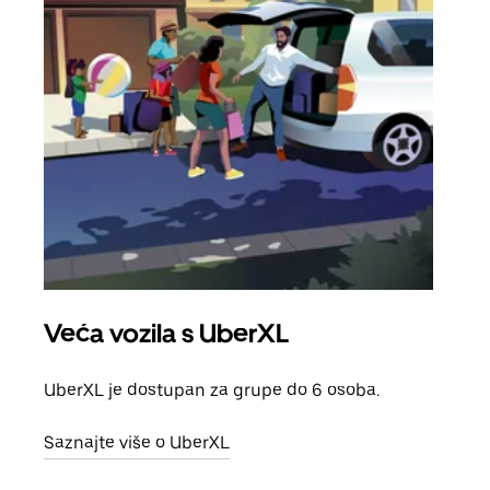
Veća vozila s UberXL
Gr
UberXL je dostupan za grupe do 6 osoba.
Kada 
grup
Saznajte više o UberXL
vlast