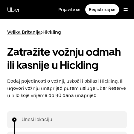
Preskoči
na
Uber
Prijavite se
Registriraj se
glavni
sadržaj
Velika Britanija
>
Hickling
Zatražite vožnju odmah
ili kasnije u Hickling
Dodaj pojedinosti o vožnji, uskoči i obilazi Hickling. Ili
ugovori vožnju unaprijed putem usluge Uber Reserve
u bilo koje vrijeme do 90 dana unaprijed.
Unesi lokaciju