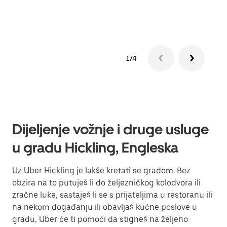
Sazn
1/4
Dijeljenje vožnje i druge usluge
u gradu Hickling, Engleska
Uz Uber Hickling je lakše kretati se gradom. Bez
obzira na to putuješ li do željezničkog kolodvora ili
zračne luke, sastaješ li se s prijateljima u restoranu ili
na nekom događanju ili obavljaš kućne poslove u
gradu, Uber će ti pomoći da stigneš na željeno