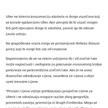
Uber ne tolerira konzumaciju alkohola ni droga vozačima koji
se koriste aplikacijom Uber. Ako vjeruješ da bi vozač mogao
biti pod utjecajem droga ili alkohola, zamoli ga da odmah
završi vožnju.
Na gospodarska vozila mogu se primjenjivati dodatni državni
porezi koji bi mogli biti viši od cestarine.
Napominjemo da se na nekim vožnjama do i od zračne luke
može naplaćivati i nadoplata za pokrivanje minimalnog troška
parkiranja na parkiralištima zračnih luka. Ako je na snazi
dinamičko određivanje cijena, navedena će cijena u obzir
uzeti trenutne cijene.
*Primjeri cijena vožnje predstavljaju prosječne cijene za
UberX i ne odražavaju moguće razlike zbog geografije,
prometnih zastoja, promocija ili drugih čimbenika. Mogu se