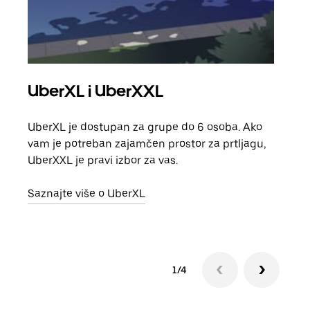
UberXL i UberXXL
Gr
UberXL je dostupan za grupe do 6 osoba. Ako
Kada 
vam je potreban zajamčen prostor za prtljagu,
grup
UberXXL je pravi izbor za vas.
vlast
Saznajte više o UberXL
Sazn
1/4