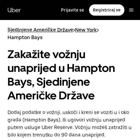
Preskoči
na
Uber
Prijavite se
Registriraj se
glavni
sadržaj
Sjedinjene Američke Države
>
New York
>
Hampton Bays
Zakažite vožnju
unaprijed u Hampton
Bays, Sjedinjene
Američke Države
Dodaj podatke o vožnji, uskoči i kreni se voziti u i oko
grada (Hampton Bays). Ili ugovori vožnju unaprijed
putem usluge Uber Reserve. Vožnju možeš zatražiti u
bilo kojem trenutku do 90 dana unaprijed.