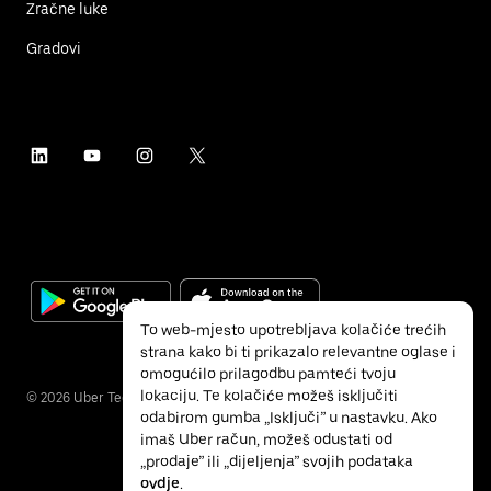
Zračne luke
Gradovi
To web-mjesto upotrebljava kolačiće trećih
strana kako bi ti prikazalo relevantne oglase i
omogućilo prilagodbu pamteći tvoju
lokaciju. Te kolačiće možeš isključiti
©
2026
Uber Technologies Inc.
odabirom gumba „Isključi” u nastavku. Ako
imaš Uber račun, možeš odustati od
„prodaje” ili „dijeljenja” svojih podataka
ovdje
.