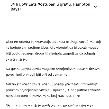
Je li Uber Eats dostupan u gradu: Hampton
Bays?
Uber ne tolerira konzumaciju alkohola ni droga vozačima koji
se koriste aplikacijom Uber. Ako vjeruješ da bi vozač mogao
biti pod utjecajem droga ili alkohola, zamoli ga da odmah
završi vožnju.
Na gospodarska vozila mogu se primjenjivati dodatni državni
porezi koji bi mogli biti viši od cestarine.
Nakon što vozač završi vožnju, pošalji povratne informacije
prilikom ocjenjivanja vožnje u aplikaciji Uber, putem stranice
help.uber.com
ili pozivom na broj 800-664-1378.
*Primjeri cijena vožnje predstavljaju prosječne cijene za