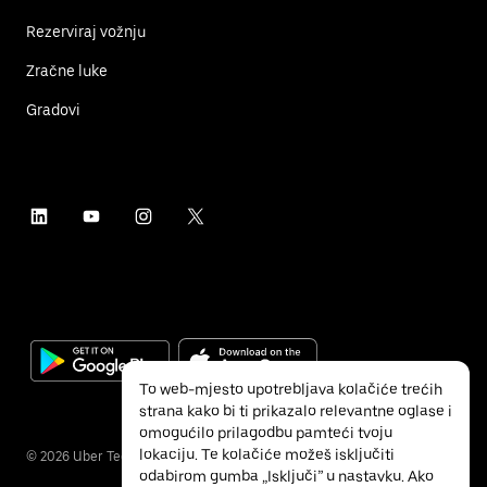
Rezerviraj vožnju
Zračne luke
Gradovi
To web-mjesto upotrebljava kolačiće trećih
strana kako bi ti prikazalo relevantne oglase i
omogućilo prilagodbu pamteći tvoju
lokaciju. Te kolačiće možeš isključiti
©
2026
Uber Technologies Inc.
odabirom gumba „Isključi” u nastavku. Ako