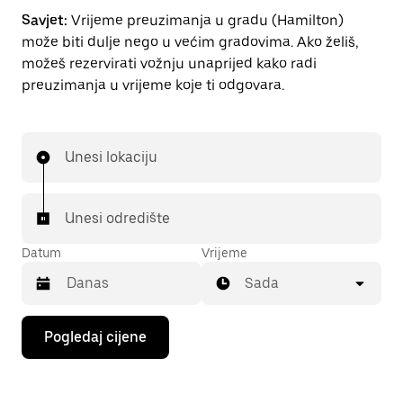
Savjet:
Vrijeme preuzimanja u gradu (Hamilton)
može biti dulje nego u većim gradovima. Ako želiš,
možeš rezervirati vožnju unaprijed kako radi
preuzimanja u vrijeme koje ti odgovara.
Unesi lokaciju
Unesi odredište
Datum
Vrijeme
Sada
Pritisni
Pogledaj cijene
tipku
sa
strelicom
prema