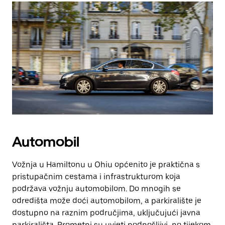
Automobil
Vožnja u Hamiltonu u Ohiu općenito je praktična s
pristupačnim cestama i infrastrukturom koja
podržava vožnju automobilom. Do mnogih se
odredišta može doći automobilom, a parkiralište je
dostupno na raznim područjima, uključujući javna
parkirališta. Prometni su uvjeti podnošljivi, no tijekom