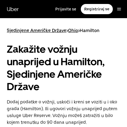
Preskoči
na
Uber
Prijavite se
Registriraj se
glavni
sadržaj
Sjedinjene Američke Države
>
Ohio
>
Hamilton
Zakažite vožnju
unaprijed u Hamilton,
Sjedinjene Američke
Države
Dodaj podatke o vožnji, uskoči i kreni se voziti u i oko
grada (Hamilton). Ili ugovori vožnju unaprijed putem
usluge Uber Reserve. Vožnju možeš zatražiti u bilo
kojem trenutku do 90 dana unaprijed.