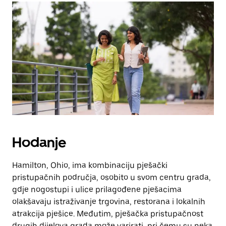
Hodanje
Hamilton, Ohio, ima kombinaciju pješački
pristupačnih područja, osobito u svom centru grada,
gdje nogostupi i ulice prilagođene pješacima
olakšavaju istraživanje trgovina, restorana i lokalnih
atrakcija pješice. Međutim, pješačka pristupačnost
drugih dijelova grada može varirati, pri čemu su neka