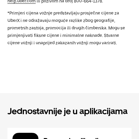
help.uber.com
ili pozivom na broj 800-664-1378.
*Primjeri cijena vožnje predstavljaju prosječne cijene za
UberX i ne odražavaju moguće razlike zbog geografije,
prometnih zastoja, promocija ili drugih čimbenika. Mogu se
primjenjivati fiksne cijene i minimalne naknade. Stvarne
cijene vožnji i unaprijed zakazanih vožnji mogu varirati.
Jednostavnije je u aplikacijama