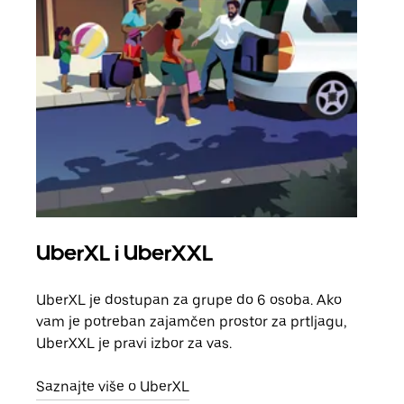
UberXL i UberXXL
Gr
UberXL je dostupan za grupe do 6 osoba. Ako
Kada 
vam je potreban zajamčen prostor za prtljagu,
grup
UberXXL je pravi izbor za vas.
vlast
Saznajte više o UberXL
Sazn