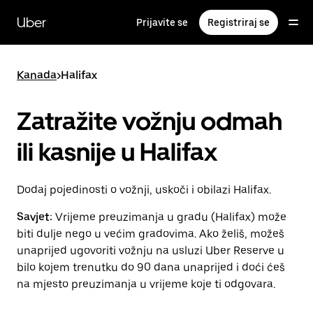
Preskoči
na
Uber
Prijavite se
Registriraj se
glavni
sadržaj
Kanada
>
Halifax
Zatražite vožnju odmah
ili kasnije u Halifax
Dodaj pojedinosti o vožnji, uskoči i obilazi Halifax.
Savjet:
Vrijeme preuzimanja u gradu (Halifax) može
biti dulje nego u većim gradovima. Ako želiš, možeš
unaprijed ugovoriti vožnju na usluzi Uber Reserve u
bilo kojem trenutku do 90 dana unaprijed i doći ćeš
na mjesto preuzimanja u vrijeme koje ti odgovara.