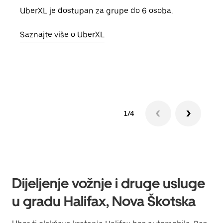
UberXL je dostupan za grupe do 6 osoba.
Kada 
grup
Saznajte više o UberXL
vlast
Sazn
1/4
Dijeljenje vožnje i druge usluge
u gradu Halifax, Nova Škotska