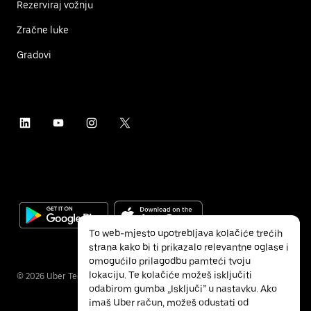
Rezerviraj vožnju
Zračne luke
Gradovi
To web-mjesto upotrebljava kolačiće trećih
strana kako bi ti prikazalo relevantne oglase i
omogućilo prilagodbu pamteći tvoju
lokaciju. Te kolačiće možeš isključiti
©
2026
Uber Technologies Inc.
odabirom gumba „Isključi” u nastavku. Ako
imaš Uber račun, možeš odustati od