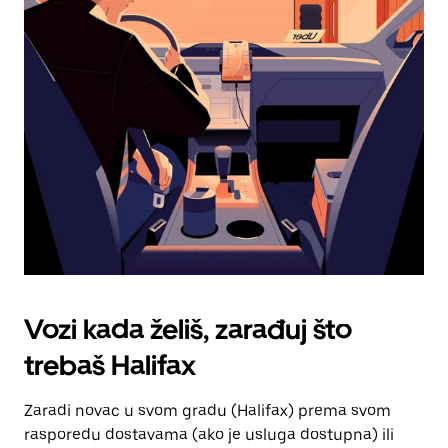
Pritisni
tipku
escape
za
zatvaranje
kalendara.
Vozi kada želiš, zarađuj što
trebaš Halifax
Zaradi novac u svom gradu (Halifax) prema svom
rasporedu dostavama (ako je usluga dostupna) ili