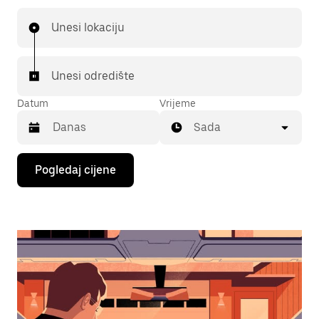
Unesi lokaciju
Unesi odredište
Datum
Vrijeme
Sada
Pritisni
Pogledaj cijene
tipku
sa
strelicom
prema
dolje
za
interakciju
s
kalendarom
i
odaberi
datum.