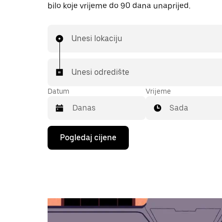
bilo koje vrijeme do 90 dana unaprijed.
Unesi lokaciju
Unesi odredište
Datum
Vrijeme
Sada
Pritisni
Pogledaj cijene
tipku
sa
strelicom
prema
dolje
za
interakciju
s
kalendarom
i