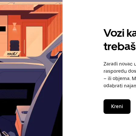
Vozi ka
trebaš
Zaradi novac 
rasporedu dos
– ili objema. 
odabrati naja
Kreni