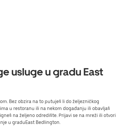
uge usluge u gradu East
om. Bez obzira na to putuješ li do željezničkog
eljima u restoranu ili na nekom događanju ili obavljaš
neš na željeno odredište. Prijavi se na mreži ili otvori
žnje u graduEast Bedlington.