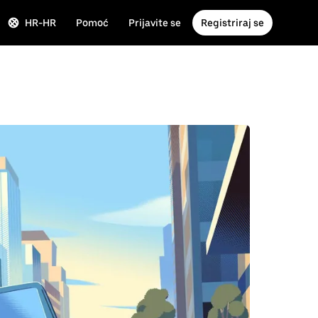
HR-HR
Pomoć
Prijavite se
Registriraj se