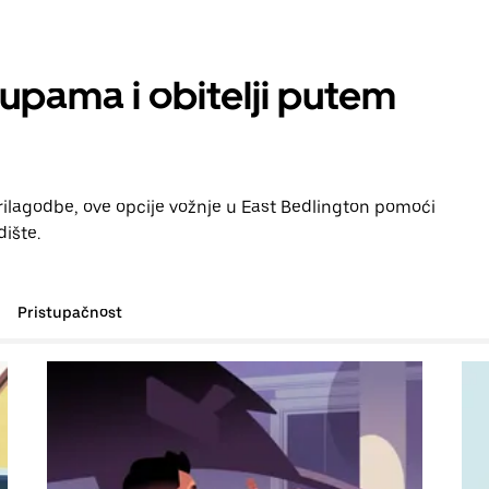
rupama i obitelji putem
prilagodbe, ove opcije vožnje u East Bedlington pomoći
dište.
Pristupačnost