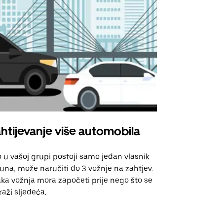
htijevanje više automobila
Uber Shu
 u vašoj grupi postoji samo jedan vlasnik
Naša opcija 
una, može naručiti do 3 vožnje na zahtjev.
za odabrane
ka vožnja mora započeti prije nego što se
događanja.
raži sljedeća.
Pogledajte d