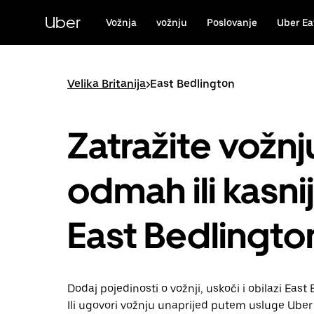
Preskoči
na
Uber
Vožnja
vožnju
Poslovanje
Uber Ea
glavni
sadržaj
Velika Britanija
>
East Bedlington
Zatražite vožnj
odmah ili kasni
East Bedlingto
Dodaj pojedinosti o vožnji, uskoči i obilazi East
Ili ugovori vožnju unaprijed putem usluge Uber