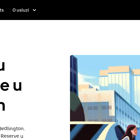
ts
O usluzi
u
je u
n
 Bedlington.
 Reserve u