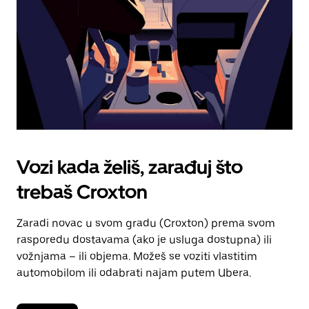
kalendara.
Vozi kada želiš, zarađuj što
trebaš Croxton
Zaradi novac u svom gradu (Croxton) prema svom
rasporedu dostavama (ako je usluga dostupna) ili
vožnjama – ili objema. Možeš se voziti vlastitim
automobilom ili odabrati najam putem Ubera.