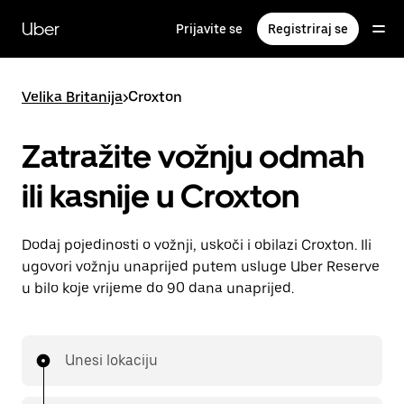
Preskoči
na
Uber
Prijavite se
Registriraj se
glavni
sadržaj
Velika Britanija
>
Croxton
Zatražite vožnju odmah
ili kasnije u Croxton
Dodaj pojedinosti o vožnji, uskoči i obilazi Croxton. Ili
ugovori vožnju unaprijed putem usluge Uber Reserve
u bilo koje vrijeme do 90 dana unaprijed.
Unesi lokaciju