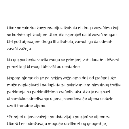
Uber ne tolerira konzumaciju alkohola ni droga vozačima koji
se koriste aplikacijom Uber. Ako vjeruješ da bi vozač mogao
biti pod utjecajem droga ili alkohola, zamoli ga da odmah
završi vožnju.
Na gospodarska vozila mogu se primjenjivati dodatni državni
porezi koji bi mogli biti viši od cestarine.
Napominjemo da se na nekim vožnjama do i od zračne luke
može naplaćivati i nadoplata za pokrivanje minimalnog troška
parkiranja na parkiralištima zračnih luka. Ako je na snazi
dinamičko određivanje cijena, navedena će cijena u obzir
uzeti trenutne cijene.
*Primjeri cijena vožnje predstavljaju prosječne cijene za
UberX i ne odražavaju moguće razlike zbog geografije,