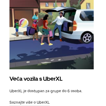
Veća vozila s UberXL
Gr
UberXL je dostupan za grupe do 6 osoba.
Kada 
grup
Saznajte više o UberXL
vlast