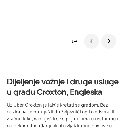
Sazn
1/4
Dijeljenje vožnje i druge usluge
u gradu Croxton, Engleska
Uz Uber Croxton je lakše kretati se gradom. Bez
obzira na to putuješ li do željezničkog kolodvora ili
zračne luke, sastaješ li se s prijateljima u restoranu ili
na nekom događanju ili obavljaš kućne poslove u