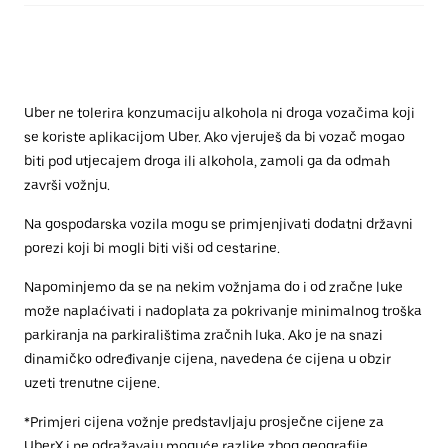
Uber ne tolerira konzumaciju alkohola ni droga vozačima koji
se koriste aplikacijom Uber. Ako vjeruješ da bi vozač mogao
biti pod utjecajem droga ili alkohola, zamoli ga da odmah
završi vožnju.
Na gospodarska vozila mogu se primjenjivati dodatni državni
porezi koji bi mogli biti viši od cestarine.
Napominjemo da se na nekim vožnjama do i od zračne luke
može naplaćivati i nadoplata za pokrivanje minimalnog troška
parkiranja na parkiralištima zračnih luka. Ako je na snazi
dinamičko određivanje cijena, navedena će cijena u obzir
uzeti trenutne cijene.
*Primjeri cijena vožnje predstavljaju prosječne cijene za
UberX i ne odražavaju moguće razlike zbog geografije,