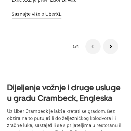
Exec XXL je pravi izbor za vas.
vlast
Saznajte više o UberXL
Sazn
1/4
Dijeljenje vožnje i druge usluge
u gradu Crambeck, Engleska
Uz Uber Crambeck je lakše kretati se gradom. Bez
obzira na to putuješ li do željezničkog kolodvora ili
zračne luke, sastaješ li se s prijateljima u restoranu ili