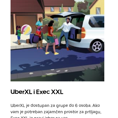
UberXL i Exec XXL
Gr
UberXL je dostupan za grupe do 6 osoba. Ako
Kada 
vam je potreban zajamčen prostor za prtljagu,
grup