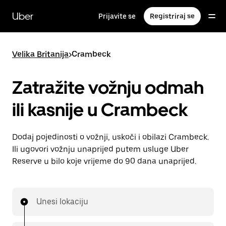
Preskoči
na
Uber
Prijavite se
Registriraj se
glavni
sadržaj
Velika Britanija
>
Crambeck
Zatražite vožnju odmah
ili kasnije u Crambeck
Dodaj pojedinosti o vožnji, uskoči i obilazi Crambeck.
Ili ugovori vožnju unaprijed putem usluge Uber
Reserve u bilo koje vrijeme do 90 dana unaprijed.
Unesi lokaciju