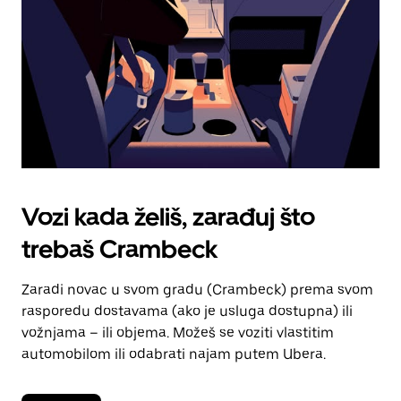
kalendara.
Vozi kada želiš, zarađuj što
trebaš Crambeck
Zaradi novac u svom gradu (Crambeck) prema svom
rasporedu dostavama (ako je usluga dostupna) ili
vožnjama – ili objema. Možeš se voziti vlastitim
automobilom ili odabrati najam putem Ubera.