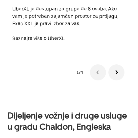
UberXL je dostupan za grupe do 6 osoba. Ako
Kada 
vam je potreban zajamčen prostor za prtljagu,
grup
Exec XXL je pravi izbor za vas.
vlast
Saznajte više o UberXL
Sazn
1/4
Dijeljenje vožnje i druge usluge
u gradu Chaldon, Engleska