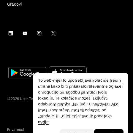
Gradovi
To web-mjesto upotrebljava kolačiće trećih
strana kako bi ti prikazalo relevantne oglase i
omogućilo prilagodbu pamteći tvoju
lokaciju. Te kolačiće možeš isključiti
©
2026
Uber Technologies Inc.
odabirom gumba „Isključi” u nastavku. Ako
imaš Uber račun, možeš odustati od
„prodaje” ili „dijeljenja” svojih podataka
ovdje
.
Privatnost
Pristupačnost
Uvjeti