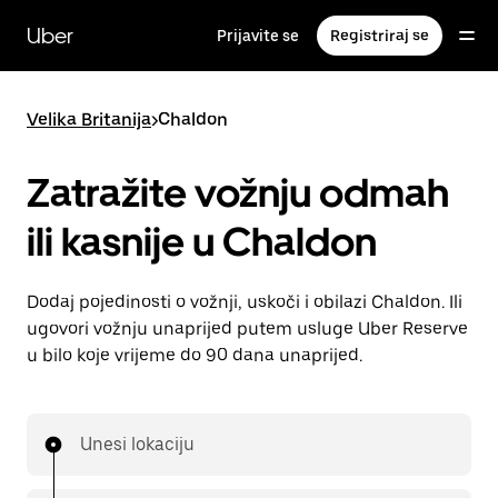
Preskoči
na
Uber
Prijavite se
Registriraj se
glavni
sadržaj
Velika Britanija
>
Chaldon
Zatražite vožnju odmah
ili kasnije u Chaldon
Dodaj pojedinosti o vožnji, uskoči i obilazi Chaldon. Ili
ugovori vožnju unaprijed putem usluge Uber Reserve
u bilo koje vrijeme do 90 dana unaprijed.
Unesi lokaciju