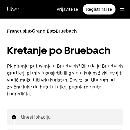
Preskoči
na
Uber
Prijavite se
Registriraj se
glavni
sadržaj
Francuska
>
Grand Est
>
Bruebach
Kretanje po Bruebach
Planiranje putovanja u Bruebach? Bilo da je Bruebach
grad koji planiraš posjetiti ili grad u kojem živiš, ovaj ti
vodič može biti vrlo koristan. Dovezi se Uberom od
zračne luke do hotela i otkrij popularne rute
i odredišta.
Unesi lokaciju