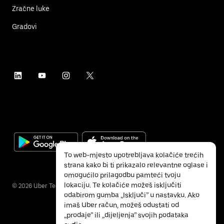
Zračne luke
Gradovi
To web-mjesto upotrebljava kolačiće trećih
strana kako bi ti prikazalo relevantne oglase i
omogućilo prilagodbu pamteći tvoju
lokaciju. Te kolačiće možeš isključiti
©
2026
Uber Technologies Inc.
odabirom gumba „Isključi” u nastavku. Ako
imaš Uber račun, možeš odustati od
„prodaje” ili „dijeljenja” svojih podataka