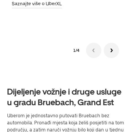
Saznajte više o UberXL
vlast
Sazn
1/4
Dijeljenje vožnje i druge usluge
u gradu Bruebach, Grand Est
Uberom je jednostavno putovati Bruebach bez
automobila. Pronađi mjesta koja želiš posjetiti na tom
području, a zatim naruči vožnju bilo koji dan u tjednu