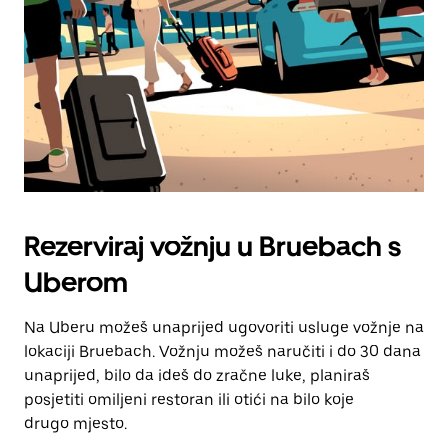
zatvaranje
kalendara.
Rezerviraj vožnju u Bruebach s
Uberom
Na Uberu možeš unaprijed ugovoriti usluge vožnje na
lokaciji Bruebach. Vožnju možeš naručiti i do 30 dana
unaprijed, bilo da ideš do zračne luke, planiraš
posjetiti omiljeni restoran ili otići na bilo koje
drugo mjesto.