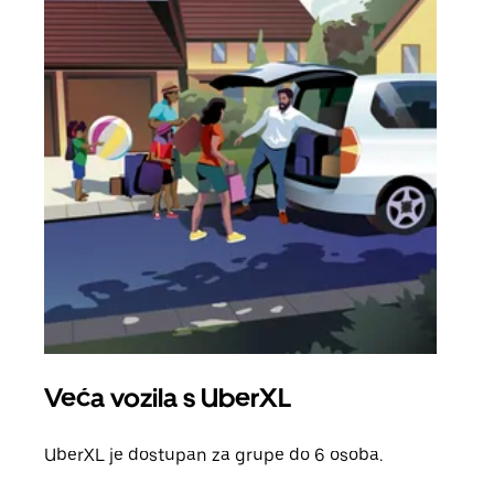
Veća vozila s UberXL
Gr
UberXL je dostupan za grupe do 6 osoba.
Kada 
grup