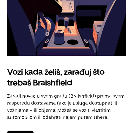
kalendara.
Vozi kada želiš, zarađuj što
trebaš Braishfield
Zaradi novac u svom gradu (Braishfield) prema svom
rasporedu dostavama (ako je usluga dostupna) ili
vožnjama – ili objema. Možeš se voziti vlastitim
automobilom ili odabrati najam putem Ubera.