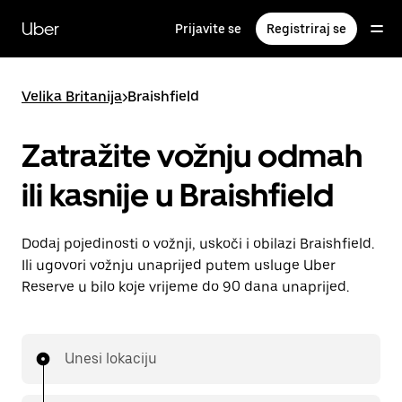
Preskoči
na
Uber
Prijavite se
Registriraj se
glavni
sadržaj
Velika Britanija
>
Braishfield
Zatražite vožnju odmah
ili kasnije u Braishfield
Dodaj pojedinosti o vožnji, uskoči i obilazi Braishfield.
Ili ugovori vožnju unaprijed putem usluge Uber
Reserve u bilo koje vrijeme do 90 dana unaprijed.
Unesi lokaciju