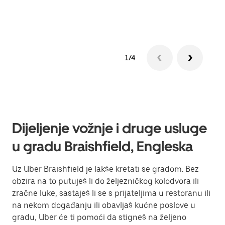
Sazn
1/4
Dijeljenje vožnje i druge usluge
u gradu Braishfield, Engleska
Uz Uber Braishfield je lakše kretati se gradom. Bez
obzira na to putuješ li do željezničkog kolodvora ili
zračne luke, sastaješ li se s prijateljima u restoranu ili
na nekom događanju ili obavljaš kućne poslove u
gradu, Uber će ti pomoći da stigneš na željeno