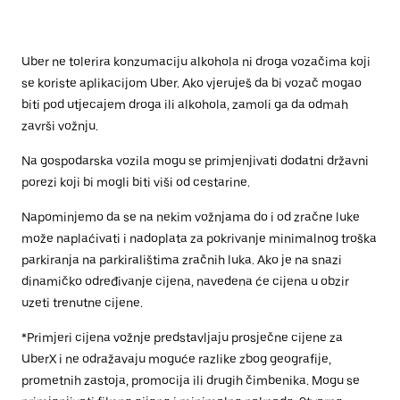
Uber ne tolerira konzumaciju alkohola ni droga vozačima koji
se koriste aplikacijom Uber. Ako vjeruješ da bi vozač mogao
biti pod utjecajem droga ili alkohola, zamoli ga da odmah
završi vožnju.
Na gospodarska vozila mogu se primjenjivati dodatni državni
porezi koji bi mogli biti viši od cestarine.
Napominjemo da se na nekim vožnjama do i od zračne luke
može naplaćivati i nadoplata za pokrivanje minimalnog troška
parkiranja na parkiralištima zračnih luka. Ako je na snazi
dinamičko određivanje cijena, navedena će cijena u obzir
uzeti trenutne cijene.
*Primjeri cijena vožnje predstavljaju prosječne cijene za
UberX i ne odražavaju moguće razlike zbog geografije,
prometnih zastoja, promocija ili drugih čimbenika. Mogu se