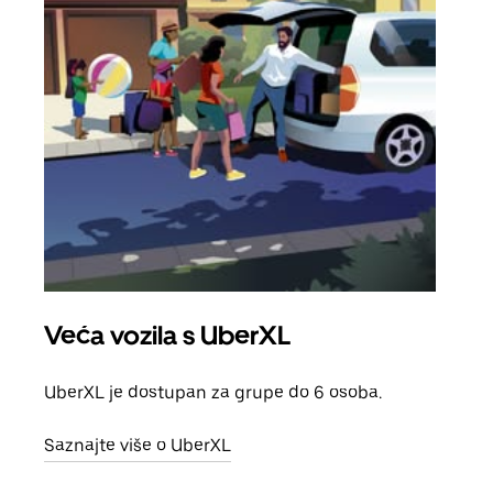
Veća vozila s UberXL
Gr
UberXL je dostupan za grupe do 6 osoba.
Kada 
grup
Saznajte više o UberXL
vlast