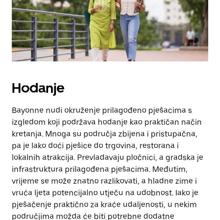
zatvaranje
kalendara.
Hodanje
Bayonne nudi okruženje prilagođeno pješacima s
izgledom koji podržava hodanje kao praktičan način
kretanja. Mnoga su područja zbijena i pristupačna,
pa je lako doći pješice do trgovina, restorana i
lokalnih atrakcija. Prevladavaju pločnici, a gradska je
infrastruktura prilagođena pješacima. Međutim,
vrijeme se može znatno razlikovati, a hladne zime i
vruća ljeta potencijalno utječu na udobnost. Iako je
pješačenje praktično za kraće udaljenosti, u nekim
područjima možda će biti potrebne dodatne