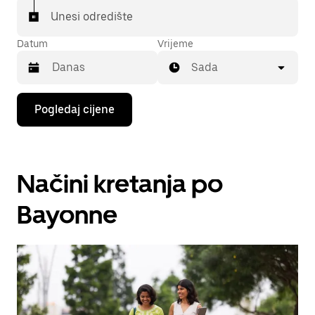
Unesi odredište
Datum
Vrijeme
Sada
Pritisni
Pogledaj cijene
tipku
sa
strelicom
prema
dolje
Načini kretanja po
za
interakciju
s
Bayonne
kalendarom
i
odaberi
datum.
Pritisni
tipku
escape
za