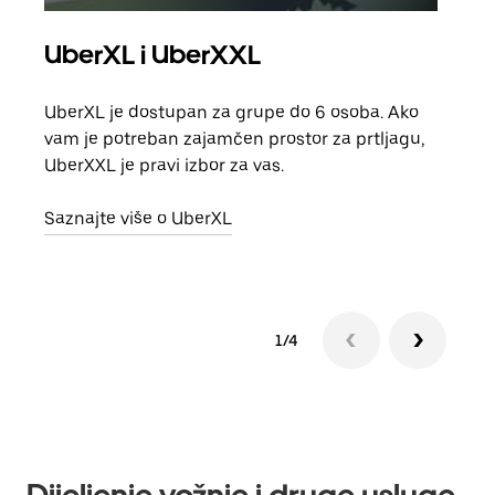
UberXL i UberXXL
Gr
UberXL je dostupan za grupe do 6 osoba. Ako
Kada 
vam je potreban zajamčen prostor za prtljagu,
grup
UberXXL je pravi izbor za vas.
vlast
Saznajte više o UberXL
Sazn
1/4