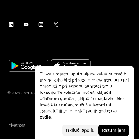
To web-mjesto upotrebljava kolačiće trećih
strana kako bi ti prikazalo relevantne oglase i
omogućilo prilagodbu pamteći tvoju
lokaciju. Te kolačiće možeš isključiti
©
2026
Uber Technologies Inc.
odabirom gumba „Isključi” u nastavku. Ako
imaš Uber račun, možeš odustati od
„prodaje” ili „dijeljenja” svojih podataka
ovdje
.
Privatnost
Pristupačnost
Uvjeti
Isključi opciju
Razumijem