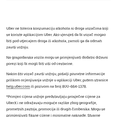
Uber ne tolerira konzumaciju alkohola ni droga vozačima koji
se koriste aplikacijom Uber. Ako vjeruješ da bi vozač mogao
biti pod utjecajem droga ili alkohola, zamoli ga da odmah
završi vožnju.
Na gospodarska vozila mogu se primjenjivati dodatni državni
porezi koji bi mogli biti viši od cestarine.
Nakon što vozač završi vožnju, pošalji povratne informacije
prilikom ocjenjivanja vožnje u aplikaciji Uber, putem stranice
help.uber.com
ili pozivom na broj 800-664-1378.
*Primjeri cijena vožnje predstavljaju prosječne cijene za
UberX i ne odražavaju moguće razlike zbog geografije,
prometnih zastoja, promocija ili drugih čimbenika. Mogu se
primjenjivati fiksne cijene i minimalne naknade. Stvarne