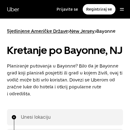
Preskoči
na
Uber
Prijavite se
Registriraj se
glavni
sadržaj
Sjedinjene Američke Države
>
New Jersey
>
Bayonne
Kretanje po Bayonne, NJ
Planiranje putovanja u Bayonne? Bilo da je Bayonne
grad koji planiraš posjetiti ili grad u kojem živiš, ovaj ti
vodič može biti vrlo koristan. Dovezi se Uberom od
zračne luke do hotela i otkrij popularne rute
i odredišta.
Unesi lokaciju