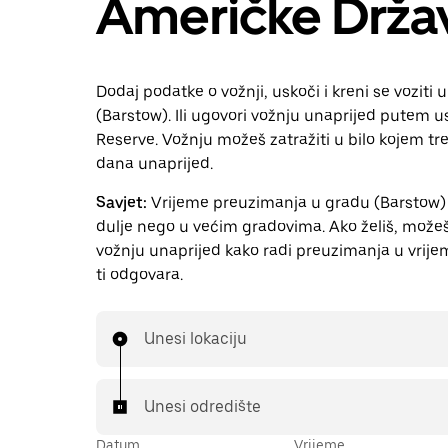
Američke Drža
Dodaj podatke o vožnji, uskoči i kreni se voziti 
(Barstow). Ili ugovori vožnju unaprijed putem 
Reserve. Vožnju možeš zatražiti u bilo kojem t
dana unaprijed.
Savjet:
Vrijeme preuzimanja u gradu (Barstow) 
dulje nego u većim gradovima. Ako želiš, možeš 
vožnju unaprijed kako radi preuzimanja u vrije
ti odgovara.
Unesi lokaciju
Unesi odredište
Datum
Vrijeme