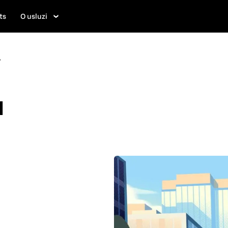
ts
O usluzi
w
u