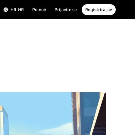
HR-HR
Pomoć
Prijavite se
Registriraj se