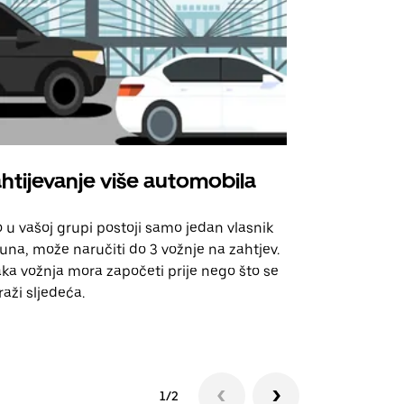
htijevanje više automobila
Uber Shu
 u vašoj grupi postoji samo jedan vlasnik
Naša opcija 
una, može naručiti do 3 vožnje na zahtjev.
za odabrane
ka vožnja mora započeti prije nego što se
događanja.
raži sljedeća.
Pogledajte d
1/2