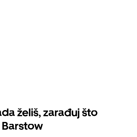
da želiš, zarađuj što
 Barstow