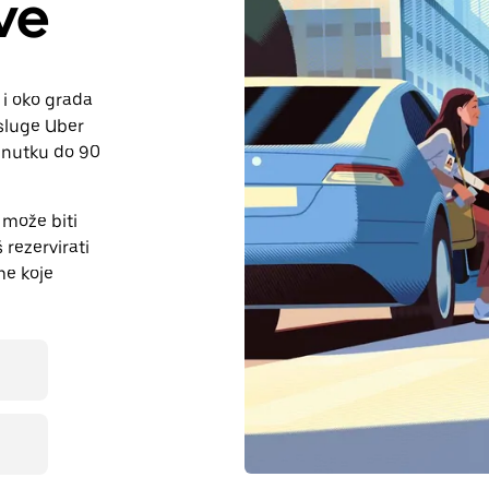
ve
u i oko grada
usluge Uber
renutku do 90
može biti
rezervirati
me koje