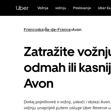
Preskoči
na
Uber
Vožnja
vožnju
Poslovanje
Uber Ea
glavni
sadržaj
Francuska
>
Île-de-France
>
Avon
Zatražite vožnj
odmah ili kasni
Avon
Dodaj pojedinosti o vožnji, uskoči i obilazi Avon. 
vožnju unaprijed putem usluge Uber Reserve u 