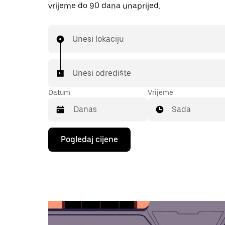
vrijeme do 90 dana unaprijed.
Unesi lokaciju
Unesi odredište
Datum
Vrijeme
Sada
Pritisni
Pogledaj cijene
tipku
sa
strelicom
prema
dolje
za
interakciju
s
kalendarom
i