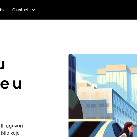
ts
O usluzi
u
je u
Ili ugovori
bilo koje