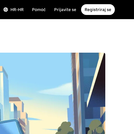
HR-HR
Pomoć
Prijavite se
Registriraj se