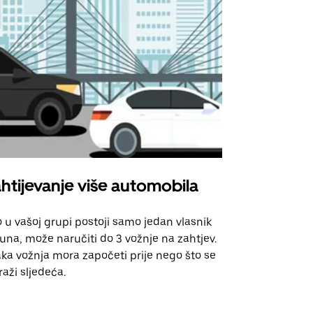
htijevanje više automobila
Uber Shu
 u vašoj grupi postoji samo jedan vlasnik
Naša opcija 
una, može naručiti do 3 vožnje na zahtjev.
za odabrane
ka vožnja mora započeti prije nego što se
događanja.
raži sljedeća.
Pogledajte d