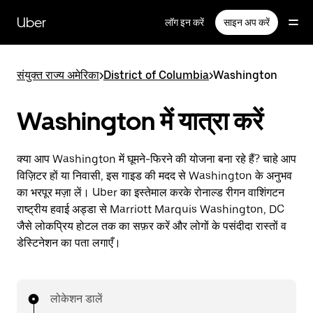
सीधे
मुख्य
Uber
लॉग इन करें
साइन अप करें
सामग्री
पर
जाएँ
संयुक्त राज्य अमेरिका
>
District of Columbia
>
Washington
Washington में यात्रा करें
क्या आप Washington में घूमने-फिरने की योजना बना रहे हैं? चाहे आप
विज़िटर हों या निवासी, इस गाइड की मदद से Washington के अनुभव
का भरपूर मज़ा लें। Uber का इस्तेमाल करके रोनाल्ड रीगन वाशिंगटन
राष्ट्रीय हवाई अड्डा से Marriott Marquis Washington, DC
जैसे लोकप्रिय होटल तक का सफ़र करें और लोगों के पसंदीदा रास्तों व
डेस्टिनेशन का पता लगाएँ।
लोकेशन डालें