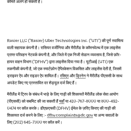
कीमतें अलग हो सकती हैं।
Rasier LLC ("Rasier) Uber Technologies Inc. ("UTI") की पूर्ण स्वामित्व
वाली सहायक कंपनी है। रासियर वर्जीनिया और मैरीलैंड के कॉमनवेल्थ में एक लाइसेंस
प्राप्त परिवहन नेटवर्क कंपनी है, और जिले में एक निजी सेडान व्यवसाय है, जिसे फ़ॉर-
हायर वाहन विभाग ("DFHV") द्वारा लाइसेंस दिया गया है। यूटीआई (UTI) एक
तकनीकी कंपनी है, जो एक स्मार्टफ़ोन ऐप्लिकेशन विकसित और लाइसेंस देती है, जिसमें
ड्राइवर ऐप और राइडर ऐप शामिल हैं।
रसिएर
और
ड्रिनेन
ने मैरीलैंड पीएससी के साथ
अपडेट किए गए प्रस्तावित दर शेड्यूल दर्ज किए हैं।
मैरीलैंड में ट्रिप के संबंध में भाड़े के लिए गाड़ी की शिकायतें मैरीलैंड लोक सेवा आयोग
(पीएससी) को सबमिट की जा सकती हैं
यहाँ
या 410-767-8000 या 800-492-
0474 पर कॉल करके। डीएफ़एचवी (DFHV) ईमेल के ज़रिए किराए की गाड़ी की
शिकायत दर्ज करने के लिए :-
dfhv.complaints@dc.gov
या अन्य सवालों के
लिए (202) 645-7300 पर कॉल करें।