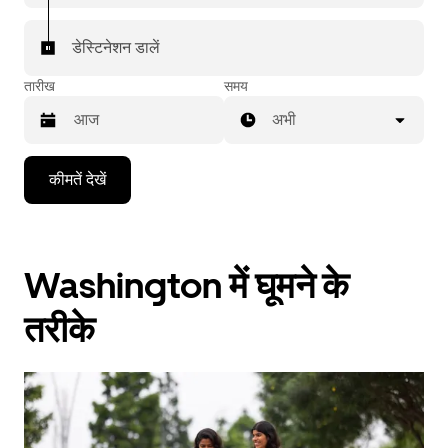
डेस्टिनेशन डालें
तारीख
समय
अभी
Press
कीमतें देखें
the
down
arrow
key
to
Washington में घूमने के
interact
with
the
तरीके
calendar
and
select
a
date.
Press
the