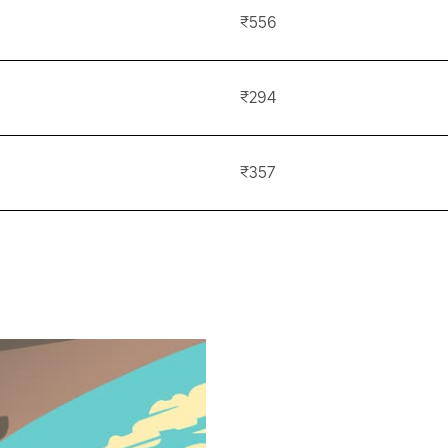
₹556
₹294
₹357