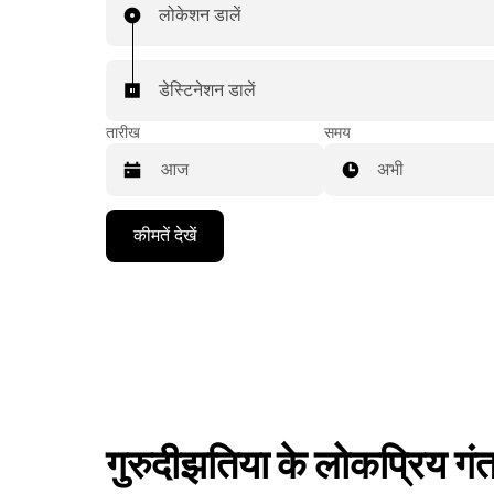
लोकेशन डालें
डेस्टिनेशन डालें
तारीख
समय
अभी
Press
कीमतें देखें
the
down
arrow
key
to
interact
with
the
calendar
and
select
गुरुदीझतिया के लोकप्रिय गंत
a
date.