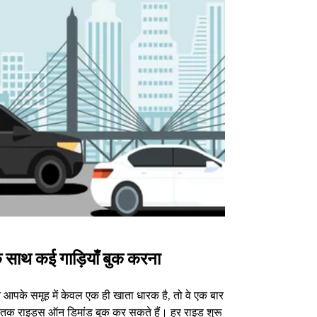
 साथ कई गाड़ियाँ बुक करना
Uber Shu
आपके समूह में केवल एक ही खाता धारक है, तो वे एक बार
हमारा शटल विकल्प
3 तक राइड्स ऑन डिमांड बुक कर सकते हैं। हर राइड शुरू
वेन्यू के लिए उपल