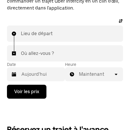
commander un trajet Uber Intercity en un clin d'œil,
directement dans l'application.
Lieu de départ
Où allez-vous ?
Date
Heure
Maintenant
Appuyez
Voir les prix
sur
la
flèche
vers
le
bas
pour
Réservez un trajet à l'avance