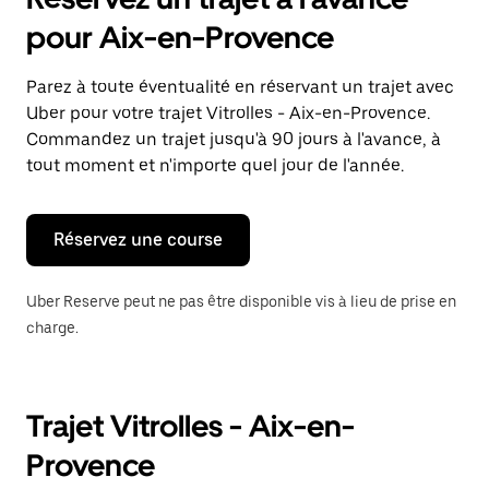
ouvrir
le
pour Aix-en-Provence
calendrier
et
sélectionner
Parez à toute éventualité en réservant un trajet avec
une
Uber pour votre trajet Vitrolles - Aix-en-Provence.
date.
Appuyez
Commandez un trajet jusqu'à 90 jours à l'avance, à
sur
tout moment et n'importe quel jour de l'année.
la
touche
Échap
pour
Réservez une course
fermer
le
calendrier.
Uber Reserve peut ne pas être disponible vis à lieu de prise en
charge.
Trajet Vitrolles - Aix-en-
Provence