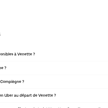
s
onibles à Venette ?
ne ?
- Compiègne ?
tion Uber au départ de Venette ?