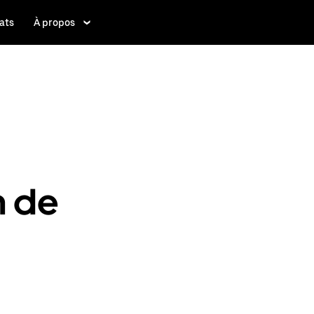
ats
À propos
n de