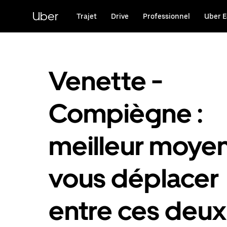
Passer
au
Uber
Trajet
Drive
Professionnel
Uber E
contenu
principal
Venette -
Compiègne :
meilleur moye
vous déplacer
entre ces deux