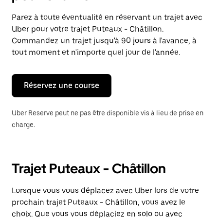
et
sélectionner
Parez à toute éventualité en réservant un trajet avec
une
Uber pour votre trajet Puteaux - Châtillon.
date.
Appuyez
Commandez un trajet jusqu'à 90 jours à l'avance, à
sur
tout moment et n'importe quel jour de l'année.
la
touche
Échap
pour
Réservez une course
fermer
le
calendrier.
Uber Reserve peut ne pas être disponible vis à lieu de prise en
charge.
Trajet Puteaux - Châtillon
Lorsque vous vous déplacez avec Uber lors de votre
prochain trajet Puteaux - Châtillon, vous avez le
choix. Que vous vous déplaciez en solo ou avec