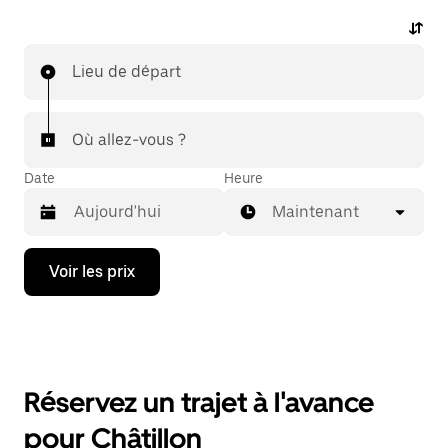
Lieu de départ
Où allez-vous ?
Date
Heure
Maintenant
Appuyez
Voir les prix
sur
la
flèche
vers
le
bas
pour
Réservez un trajet à l'avance
ouvrir
le
pour Châtillon
calendrier