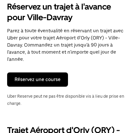
pour
Réservez un trajet à l'avance
ouvrir
le
pour Ville-Davray
calendrier
et
sélectionner
Parez à toute éventualité en réservant un trajet avec
une
Uber pour votre trajet Aéroport d'Orly (ORY) - Ville-
date.
Appuyez
Davray. Commandez un trajet jusqu'à 90 jours à
sur
l'avance, à tout moment et n'importe quel jour de
la
l'année.
touche
Échap
pour
fermer
Réservez une course
le
calendrier.
Uber Reserve peut ne pas être disponible vis à lieu de prise en
charge.
Trajet Aéroport d'Orly (ORY) -