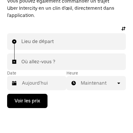
Vous pouvez également commander un trajet
Uber Intercity en un clin d'œil, directement dans
l'application.
Lieu de départ
Où allez-vous ?
Date
Heure
Maintenant
Appuyez
Voir les prix
sur
la
flèche
vers
le
bas