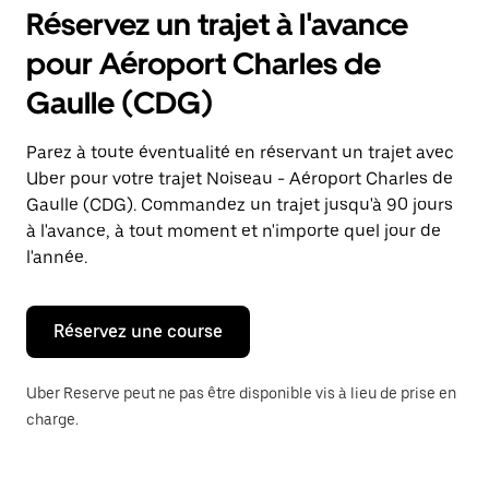
pour
Réservez un trajet à l'avance
ouvrir
le
pour Aéroport Charles de
calendrier
et
Gaulle (CDG)
sélectionner
une
date.
Parez à toute éventualité en réservant un trajet avec
Appuyez
Uber pour votre trajet Noiseau - Aéroport Charles de
sur
la
Gaulle (CDG). Commandez un trajet jusqu'à 90 jours
touche
à l'avance, à tout moment et n'importe quel jour de
Échap
l'année.
pour
fermer
le
calendrier.
Réservez une course
Uber Reserve peut ne pas être disponible vis à lieu de prise en
charge.