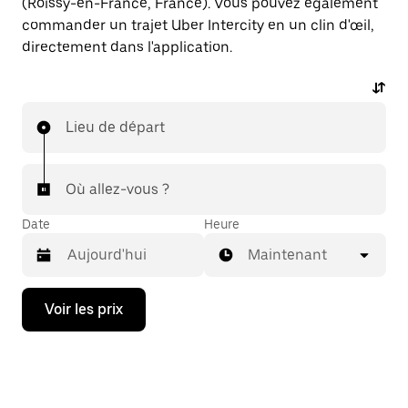
(Roissy-en-France, France). Vous pouvez également
commander un trajet Uber Intercity en un clin d'œil,
directement dans l'application.
Lieu de départ
Où allez-vous ?
Date
Heure
Maintenant
Appuyez
Voir les prix
sur
la
flèche
vers
le
bas