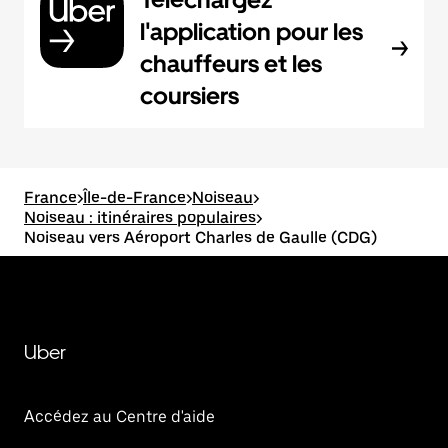
l'application pour les
chauffeurs et les
coursiers
France
>
Île-de-France
>
Noiseau
>
Noiseau : itinéraires populaires
>
Noiseau vers Aéroport Charles de Gaulle (CDG)
Uber
Accédez au Centre d'aide