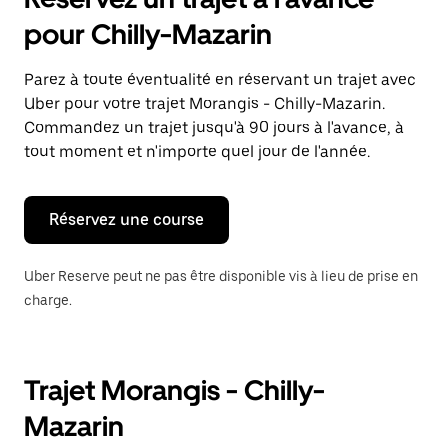
ouvrir
le
pour Chilly-Mazarin
calendrier
et
sélectionner
Parez à toute éventualité en réservant un trajet avec
une
Uber pour votre trajet Morangis - Chilly-Mazarin.
date.
Appuyez
Commandez un trajet jusqu'à 90 jours à l'avance, à
sur
tout moment et n'importe quel jour de l'année.
la
touche
Échap
pour
Réservez une course
fermer
le
calendrier.
Uber Reserve peut ne pas être disponible vis à lieu de prise en
charge.
Trajet Morangis - Chilly-
Mazarin