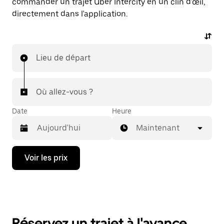
commander un trajet Uber Intercity en un clin d'œil,
directement dans l'application.
Lieu de départ
Où allez-vous ?
Date
Heure
Maintenant
Appuyez
Voir les prix
sur
la
flèche
vers
le
bas
pour
Réservez un trajet à l'avance