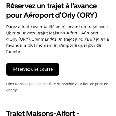
pour
Réservez un trajet à l'avance
ouvrir
le
pour Aéroport d'Orly (ORY)
calendrier
et
sélectionner
Parez à toute éventualité en réservant un trajet avec
une
Uber pour votre trajet Maisons-Alfort - Aéroport
date.
Appuyez
d'Orly (ORY). Commandez un trajet jusqu'à 90 jours à
sur
l'avance, à tout moment et n'importe quel jour de
la
l'année.
touche
Échap
pour
fermer
Réservez une course
le
calendrier.
Uber Reserve peut ne pas être disponible vis à lieu de prise en
charge.
Trajet Maisons-Alfort -