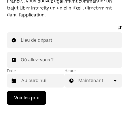
France). Vous pouvez également commander un
trajet Uber Intercity en un clin d'œil, directement
dans l'application.
Lieu de départ
Où allez-vous ?
Date
Heure
Maintenant
Appuyez
Voir les prix
sur
la
flèche
vers
le
bas