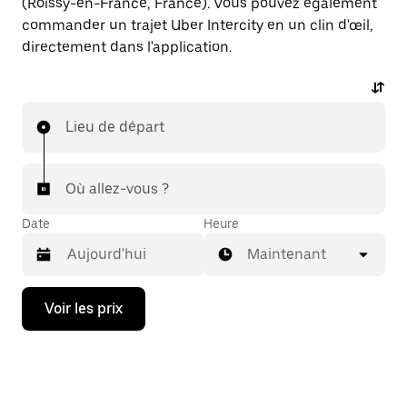
(Roissy-en-France, France). Vous pouvez également
commander un trajet Uber Intercity en un clin d'œil,
directement dans l'application.
Lieu de départ
Où allez-vous ?
Date
Heure
Maintenant
Appuyez
Voir les prix
sur
la
flèche
vers
le
bas