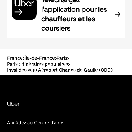
l'application pour les
chauffeurs et les
coursiers
France
>
Île-de-France
>
Paris
>
Paris : itinéraires populaires
>
Invalides vers Aéroport Charles de Gaulle (CDG)
Uber
Accédez au Centre d'aide