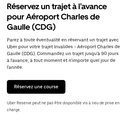
pour
Réservez un trajet à l'avance
ouvrir
le
pour Aéroport Charles de
calendrier
et
Gaulle (CDG)
sélectionner
une
date.
Parez à toute éventualité en réservant un trajet avec
Appuyez
Uber pour votre trajet Invalides - Aéroport Charles de
sur
la
Gaulle (CDG). Commandez un trajet jusqu'à 90 jours
touche
à l'avance, à tout moment et n'importe quel jour de
Échap
l'année.
pour
fermer
le
calendrier.
Réservez une course
Uber Reserve peut ne pas être disponible vis à lieu de prise en
charge.