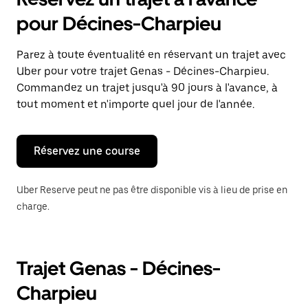
ouvrir
le
pour Décines-Charpieu
calendrier
et
sélectionner
Parez à toute éventualité en réservant un trajet avec
une
Uber pour votre trajet Genas - Décines-Charpieu.
date.
Appuyez
Commandez un trajet jusqu'à 90 jours à l'avance, à
sur
tout moment et n'importe quel jour de l'année.
la
touche
Échap
pour
Réservez une course
fermer
le
calendrier.
Uber Reserve peut ne pas être disponible vis à lieu de prise en
charge.
Trajet Genas - Décines-
Charpieu