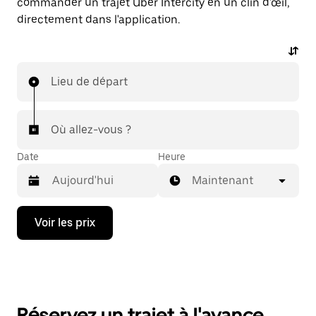
commander un trajet Uber Intercity en un clin d'œil,
directement dans l'application.
Lieu de départ
Où allez-vous ?
Date
Heure
Maintenant
Appuyez
Voir les prix
sur
la
flèche
vers
le
bas
pour
Réservez un trajet à l'avance