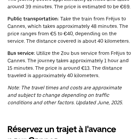
et
around 39 minutes. The price is estimated to be €69.
sélectionner
une
Public transportation:
Take the train from Fréjus to
date.
Appuyez
Cannes, which takes approximately 48 minutes. The
sur
price ranges from €5 to €40, depending on the
la
service. The distance covered is about 40 kilometers.
touche
Échap
Bus service:
Utilize the Zou bus service from Fréjus to
pour
fermer
Cannes. The journey takes approximately 1 hour and
le
15 minutes. The price is around €13. The distance
calendrier.
traveled is approximately 40 kilometers.
Note: The travel times and costs are approximate
and subject to change depending on traffic
conditions and other factors. Updated June, 2025.
Réservez un trajet à l'avance