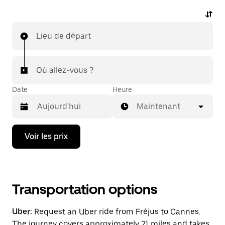
Lieu de départ
Où allez-vous ?
Date
Heure
Maintenant
Appuyez
Voir les prix
sur
la
flèche
vers
le
bas
Transportation options
pour
ouvrir
Uber:
Request an Uber ride from Fréjus to Cannes.
le
calendrier
The journey covers approximately 21 miles and takes