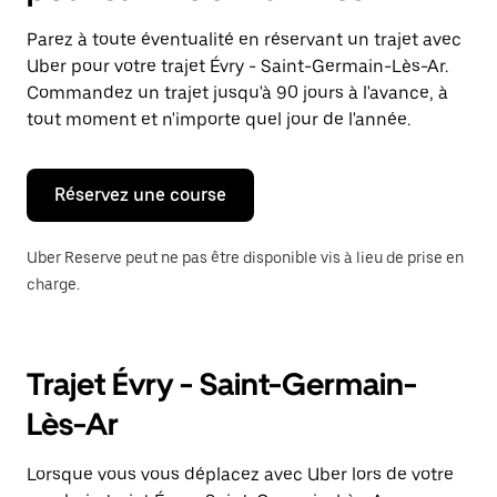
et
sélectionner
Parez à toute éventualité en réservant un trajet avec
une
Uber pour votre trajet Évry - Saint-Germain-Lès-Ar.
date.
Appuyez
Commandez un trajet jusqu'à 90 jours à l'avance, à
sur
tout moment et n'importe quel jour de l'année.
la
touche
Échap
pour
Réservez une course
fermer
le
calendrier.
Uber Reserve peut ne pas être disponible vis à lieu de prise en
charge.
Trajet Évry - Saint-Germain-
Lès-Ar
Lorsque vous vous déplacez avec Uber lors de votre