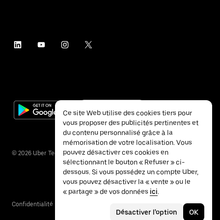
Ce site Web utilise des cookies tiers pour
vous proposer des publicités pertinentes et
du contenu personnalisé grâce à la
mémorisation de votre localisation. Vous
pouvez désactiver ces cookies en
©
2026
Uber Technologies Inc.
sélectionnant le bouton « Refuser » ci-
dessous. Si vous possédez un compte Uber,
vous pouvez désactiver la « vente » ou le
« partage » de vos données
ici
.
Confidentialité
Accessibilité
Conditions
Désactiver l'option
OK