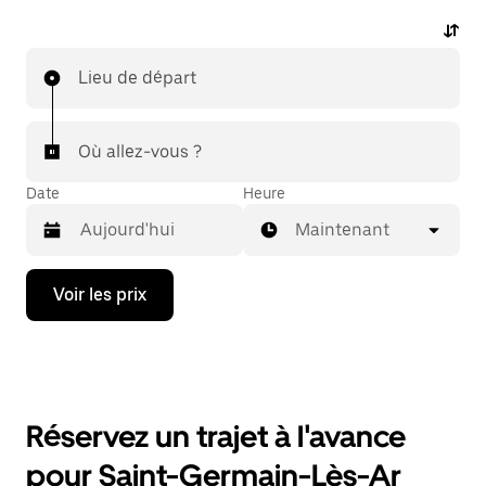
Lieu de départ
Où allez-vous ?
Date
Heure
Maintenant
Appuyez
Voir les prix
sur
la
flèche
vers
le
bas
pour
Réservez un trajet à l'avance
ouvrir
le
pour Saint-Germain-Lès-Ar
calendrier