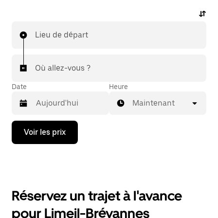
Lieu de départ
Où allez-vous ?
Date
Heure
Maintenant
Appuyez
Voir les prix
sur
la
flèche
vers
le
bas
pour
Réservez un trajet à l'avance
ouvrir
le
pour Limeil-Brévannes
calendrier