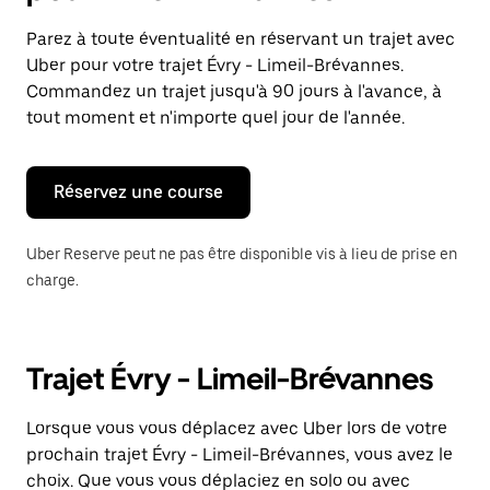
et
sélectionner
Parez à toute éventualité en réservant un trajet avec
une
Uber pour votre trajet Évry - Limeil-Brévannes.
date.
Appuyez
Commandez un trajet jusqu'à 90 jours à l'avance, à
sur
tout moment et n'importe quel jour de l'année.
la
touche
Échap
pour
Réservez une course
fermer
le
calendrier.
Uber Reserve peut ne pas être disponible vis à lieu de prise en
charge.
Trajet Évry - Limeil-Brévannes
Lorsque vous vous déplacez avec Uber lors de votre
prochain trajet Évry - Limeil-Brévannes, vous avez le
choix. Que vous vous déplaciez en solo ou avec