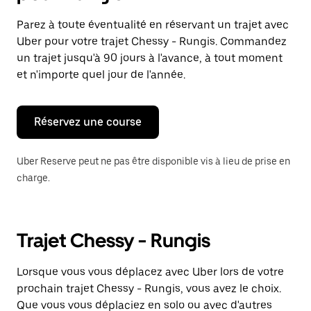
et
sélectionner
Parez à toute éventualité en réservant un trajet avec
une
Uber pour votre trajet Chessy - Rungis. Commandez
date.
Appuyez
un trajet jusqu'à 90 jours à l'avance, à tout moment
sur
et n'importe quel jour de l'année.
la
touche
Échap
pour
Réservez une course
fermer
le
calendrier.
Uber Reserve peut ne pas être disponible vis à lieu de prise en
charge.
Trajet Chessy - Rungis
Lorsque vous vous déplacez avec Uber lors de votre
prochain trajet Chessy - Rungis, vous avez le choix.
Que vous vous déplaciez en solo ou avec d'autres