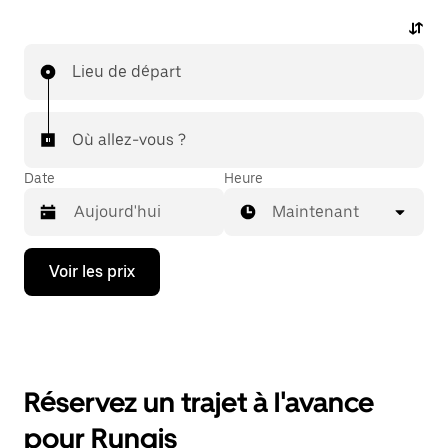
Lieu de départ
Où allez-vous ?
Date
Heure
Maintenant
Appuyez
Voir les prix
sur
la
flèche
vers
le
bas
pour
Réservez un trajet à l'avance
ouvrir
le
pour Rungis
calendrier