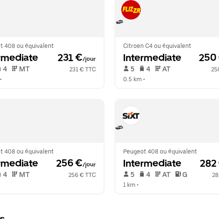
t 408 ou équivalent
Citroen C4 ou équivalent
rmediate
 231 €
Intermediate
 250
/jour
 4   
 MT   
 5   
 4   
 AT   
231 € TTC
25
•  
0.5 km
 •  
t 408 ou équivalent
Peugeot 408 ou équivalent
rmediate
 256 €
Intermediate
 282
/jour
 4   
 MT   
 5   
 4   
 AT   
 G  
256 € TTC
28
1 km
 •  