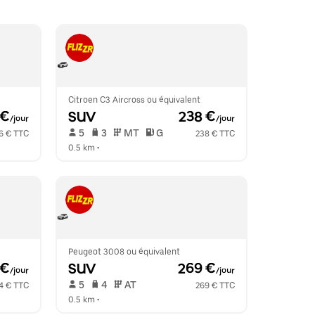
Citroen C3 Aircross ou équivalent
 €
SUV
 238 €
/jour
/jour
 5   
 3   
 MT   
 G  
6 € TTC
238 € TTC
0.5 km
 •  
Peugeot 3008 ou équivalent
 €
SUV
 269 €
/jour
/jour
 5   
 4   
 AT   
4 € TTC
269 € TTC
0.5 km
 •  