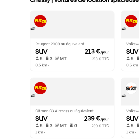
Chessy | voitures de location spacieuse
Peugeot 2008 ou équivalent
Volksw
SUV
 213 €
SUV
/jour
 5   
 3   
 MT   
 5   
213 € TTC
0.5 km
 •  
0.5 km
 
Citroen C3 Aircross ou équivalent
Volksw
SUV
 239 €
SUV
/jour
 5   
 3   
 MT   
 G  
 5   
239 € TTC
1 km
 •  
1 km
 •  