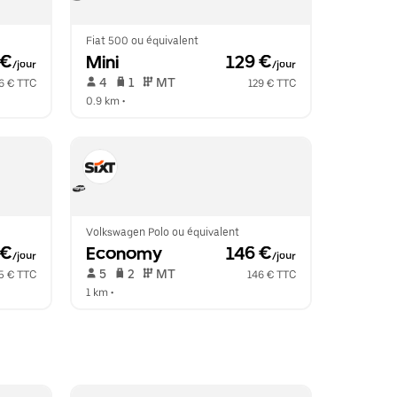
Fiat 500 ou équivalent
 €
Mini
 129 €
/jour
/jour
 4   
 1   
 MT   
6 € TTC
129 € TTC
0.9 km
 •  
Volkswagen Polo ou équivalent
 €
Economy
 146 €
/jour
/jour
 5   
 2   
 MT   
5 € TTC
146 € TTC
1 km
 •  