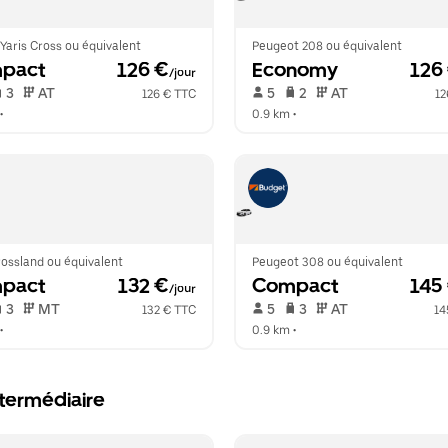
Yaris Cross ou équivalent
Peugeot 208 ou équivalent
pact
 126 €
Economy
 126
/jour
 3   
 AT   
 5   
 2   
 AT   
126 € TTC
12
•  
0.9 km
 •  
ossland ou équivalent
Peugeot 308 ou équivalent
pact
 132 €
Compact
 145
/jour
 3   
 MT   
 5   
 3   
 AT   
132 € TTC
14
•  
0.9 km
 •  
intermédiaire