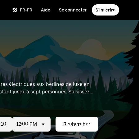
FR-FR
Aide
Se connecter
S'inscrire
res électriques aux berlines de luxe en
tant jusqu'à sept personnes. Saisissez
ocation à proximité.
12:00 PM
Rechercher