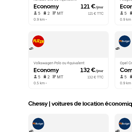
Economy
 121 €
Eco
/jour
 5   
 2   
 MT   
 5   
121 € TTC
0.9 km
 •  
0.9 km
 
Volkswagen Polo ou équivalent
Opel Cr
Economy
 132 €
Com
/jour
 5   
 2   
 MT   
 5   
132 € TTC
0.5 km
 •  
0.9 km
 
Chessy | voitures de location économ