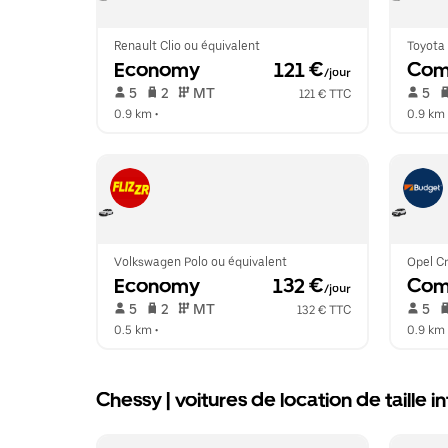
Renault Clio ou équivalent
Toyota 
Economy
 121 €
Com
/jour
 5   
 2   
 MT   
 5   
121 € TTC
0.9 km
 •  
0.9 km
 
Volkswagen Polo ou équivalent
Opel Cr
Economy
 132 €
Com
/jour
 5   
 2   
 MT   
 5   
132 € TTC
0.5 km
 •  
0.9 km
 
Chessy | voitures de location de taille 