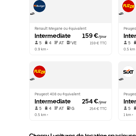
Renault Megane ou équivalent
Peugeo
Intermediate
 159 €
Inte
/jour
 5   
 4   
 AT   
 VE  
 5   
159 € TTC
0.9 km
 •  
0.5 km
 
Peugeot 408 ou équivalent
Peugeo
Intermediate
 254 €
Inte
/jour
 5   
 4   
 AT   
 G  
 5   
254 € TTC
0.5 km
 •  
1 km
 •  