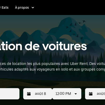
 Eats
À propos
tion de voitures
es de location les plus populaires avec Uber Rent. Des voitu
éhicules adaptés aux voyageurs en solo et aux groupes comp
ris Charles de Gaulle Airport) pour trouver des voitures de l
12:00 PM