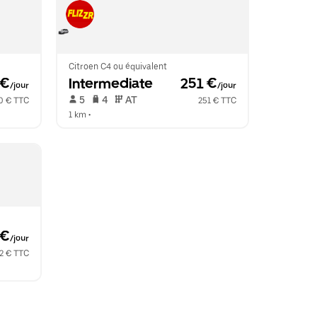
Citroen C4 ou équivalent
 €
Intermediate
 251 €
/jour
/jour
 5   
 4   
 AT   
0 € TTC
251 € TTC
1 km
 •  
 €
/jour
2 € TTC