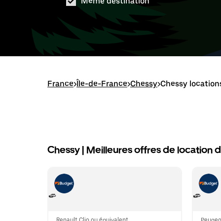
Même destination
France
>
Île-de-France
>
Chessy
>
Chessy location
Chessy | Meilleures offres de location d
Renault Clio ou équivalent
Peugeo