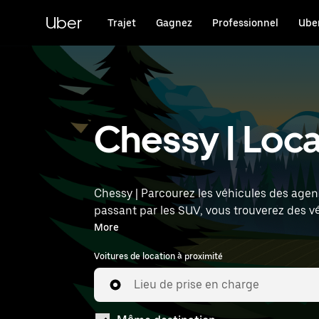
Passer
au
Uber
Trajet
Gagnez
Professionnel
Uber
contenu
principal
Chessy | Loca
Chessy | Parcourez les véhicules des agenc
passant par les SUV, vous trouverez des v
l'heure et l'emplacement (par exemple : Pa
More
Voitures de location à proximité
Lieu de prise en charge