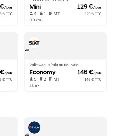
 €
Mini
 129 €
/jour
/jour
 4   
 1   
 MT   
6 € TTC
129 € TTC
0.9 km
 •  
Volkswagen Polo ou équivalent
 €
Economy
 146 €
/jour
/jour
 5   
 2   
 MT   
5 € TTC
146 € TTC
1 km
 •  