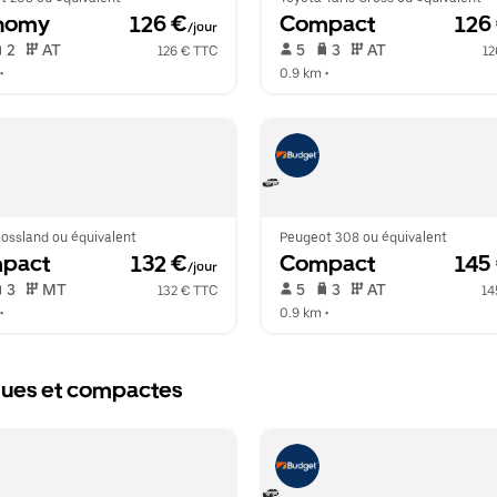
nomy
 126 €
Compact
 126
/jour
 2   
 AT   
 5   
 3   
 AT   
126 € TTC
12
•  
0.9 km
 •  
ossland ou équivalent
Peugeot 308 ou équivalent
pact
 132 €
Compact
 145
/jour
 3   
 MT   
 5   
 3   
 AT   
132 € TTC
14
•  
0.9 km
 •  
iques et compactes