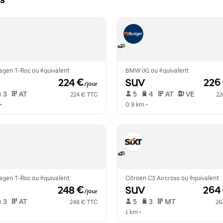
s
agen T-Roc ou équivalent
BMW iX1 ou équivalent
 224 €
SUV
 226
/jour
 3   
 AT   
 5   
 4   
 AT   
 VE  
224 € TTC
22
•  
0.9 km
 •  
agen T-Roc ou équivalent
Citroen C3 Aircross ou équivalent
 248 €
SUV
 264
/jour
 3   
 AT   
 5   
 3   
 MT   
248 € TTC
26
1 km
 •  