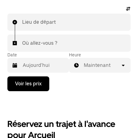
Lieu de départ
Où allez-vous ?
Date
Heure
Maintenant
Appuyez
Voir les prix
sur
la
flèche
vers
le
bas
pour
Réservez un trajet à l'avance
ouvrir
le
pour Arcueil
calendrier