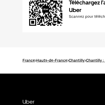
Téléchargez l'
Uber
Scannez pour téléc
France
>
Hauts-de-France
>
Chantilly
>
Chantilly :
Uber