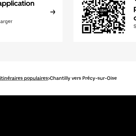
application
harger
 itinéraires populaires
>
Chantilly vers Précy-sur-Oise