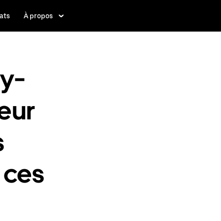
ats
À propos
cy-
leur
s
 ces