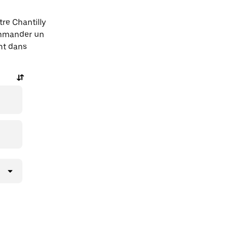
re Chantilly
ommander un
ent dans