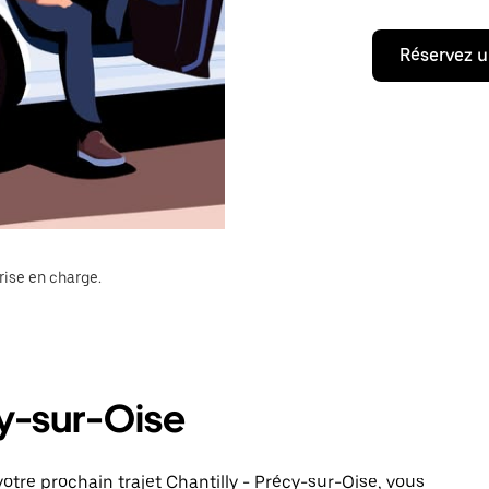
Réservez u
rise en charge.
cy-sur-Oise
tre prochain trajet Chantilly - Précy-sur-Oise, vous