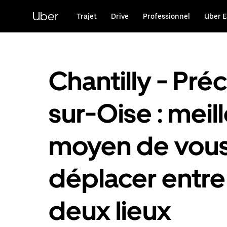
Passer
au
Uber
Trajet
Drive
Professionnel
Uber E
contenu
principal
Chantilly - Pré
sur-Oise : meil
moyen de vou
déplacer entre
deux lieux