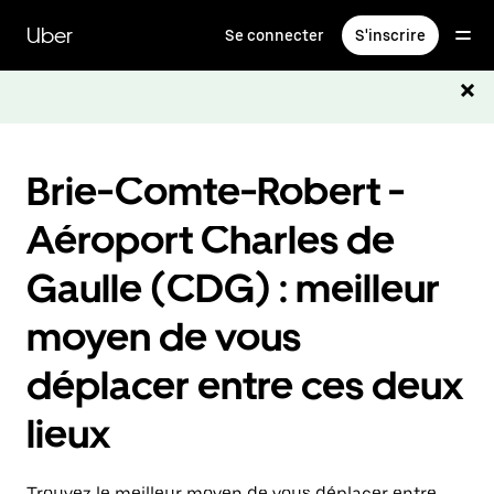
Passer
au
Uber
Se connecter
S'inscrire
contenu
principal
Brie-Comte-Robert -
Aéroport Charles de
Gaulle (CDG) : meilleur
moyen de vous
déplacer entre ces deux
lieux
Trouvez le meilleur moyen de vous déplacer entre