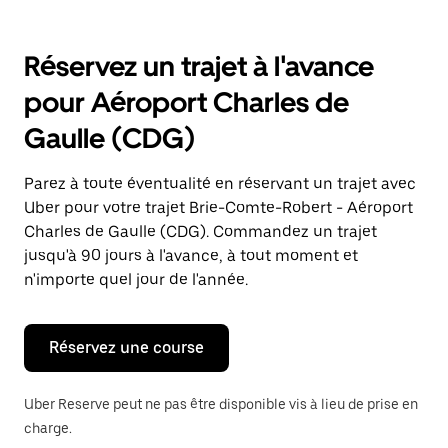
le
bas
pour
Réservez un trajet à l'avance
ouvrir
le
pour Aéroport Charles de
calendrier
et
Gaulle (CDG)
sélectionner
une
date.
Parez à toute éventualité en réservant un trajet avec
Appuyez
Uber pour votre trajet Brie-Comte-Robert - Aéroport
sur
la
Charles de Gaulle (CDG). Commandez un trajet
touche
jusqu'à 90 jours à l'avance, à tout moment et
Échap
n'importe quel jour de l'année.
pour
fermer
le
calendrier.
Réservez une course
Uber Reserve peut ne pas être disponible vis à lieu de prise en
charge.