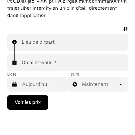
et Cadaujac. Vous pouvez également commander un
trajet Uber Intercity en un clin d'œil, directement
dans l'application.
Lieu de départ
Où allez-vous ?
Date
Heure
Maintenant
Appuyez
Voir les prix
sur
la
flèche
vers
le
bas