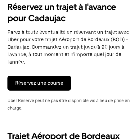
pour
Réservez un trajet à l'avance
ouvrir
le
pour Cadaujac
calendrier
et
sélectionner
Parez à toute éventualité en réservant un trajet avec
une
Uber pour votre trajet Aéroport de Bordeaux (BOD) -
date.
Appuyez
Cadaujac. Commandez un trajet jusqu'à 90 jours à
sur
l'avance, à tout moment et n'importe quel jour de
la
l'année.
touche
Échap
pour
fermer
Réservez une course
le
calendrier.
Uber Reserve peut ne pas être disponible vis à lieu de prise en
charge.
Trajet Aéroport de Bordeaux