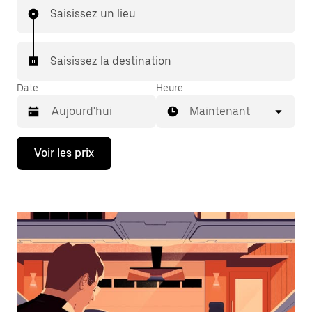
Saisissez un lieu
Saisissez la destination
Date
Heure
Maintenant
Appuyez
Voir les prix
sur
la
flèche
vers
le
bas
pour
ouvrir
le
calendrier
et
sélectionner
une