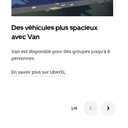
Des véhicules plus spacieux
Tra
avec Van
Lors
de v
Van est disponible pour des groupes jusqu'à 6
peut
personnes.
ou s
En savoir plus sur UberXL
En sa
1/4