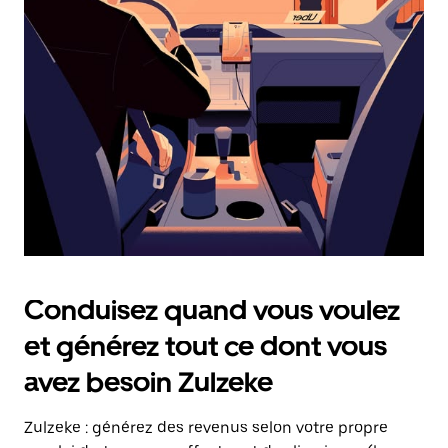
date.
Appuyez
sur
la
touche
Échap
pour
fermer
le
calendrier.
Conduisez quand vous voulez
et générez tout ce dont vous
avez besoin Zulzeke
Zulzeke : générez des revenus selon votre propre