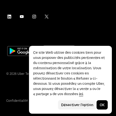
Ce site Web utilise des cookies tiers pour
vous proposer des publicités pertinentes et
du contenu personnalisé grâce à la
mémorisation de votre localisation. Vous
pouvez désactiver ces cookies en
©
2026
Uber Technologies Inc.
sélectionnant le bouton « Refuser » ci-
dessous. Si vous possédez un compte Uber,
vous pouvez désactiver la « vente » ou le
« partage » de vos données
ici
.
Confidentialité
Accessibilité
Conditions
Désactiver l'option
OK